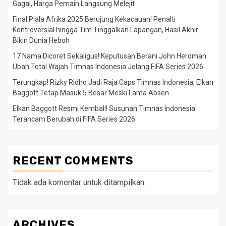
Gagal, Harga Pemain Langsung Melejit
Final Piala Afrika 2025 Berujung Kekacauan! Penalti
Kontroversial hingga Tim Tinggalkan Lapangan, Hasil Akhir
Bikin Dunia Heboh
17 Nama Dicoret Sekaligus! Keputusan Berani John Herdman
Ubah Total Wajah Timnas Indonesia Jelang FIFA Series 2026
Terungkap! Rizky Ridho Jadi Raja Caps Timnas Indonesia, Elkan
Baggott Tetap Masuk 5 Besar Meski Lama Absen
Elkan Baggott Resmi Kembali! Susunan Timnas Indonesia
Terancam Berubah di FIFA Series 2026
RECENT COMMENTS
Tidak ada komentar untuk ditampilkan.
ARCHIVES