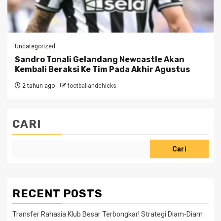
Uncategorized
Sandro Tonali Gelandang Newcastle Akan
Kembali Beraksi Ke Tim Pada Akhir Agustus
2 tahun ago
footballandchicks
CARI
Cari
RECENT POSTS
Transfer Rahasia Klub Besar Terbongkar! Strategi Diam-Diam