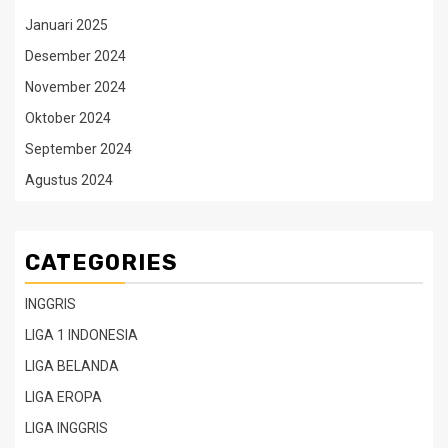
Januari 2025
Desember 2024
November 2024
Oktober 2024
September 2024
Agustus 2024
CATEGORIES
INGGRIS
LIGA 1 INDONESIA
LIGA BELANDA
LIGA EROPA
LIGA INGGRIS