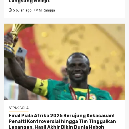
Langsung Melejit
5 bulan ago
M.Rangga
SEPAK BOLA
Final Piala Afrika 2025 Berujung Kekacauan!
Penalti Kontroversial hingga Tim Tinggalkan
Lapangan, Hasil Akhir Bikin Dunia Heboh