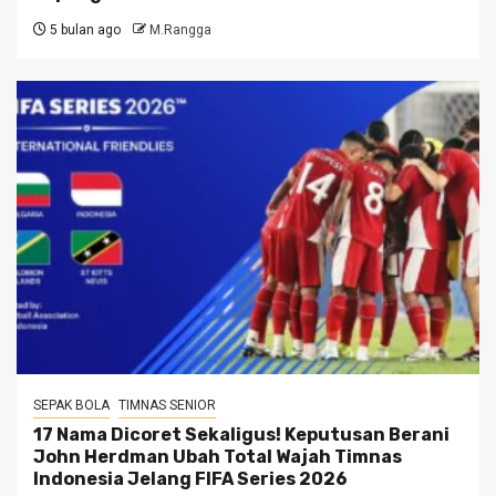
5 bulan ago
M.Rangga
SEPAK BOLA
TIMNAS SENIOR
17 Nama Dicoret Sekaligus! Keputusan Berani
John Herdman Ubah Total Wajah Timnas
Indonesia Jelang FIFA Series 2026