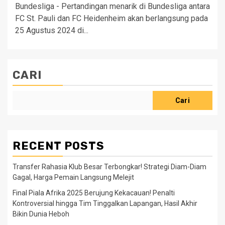
Bundesliga - Pertandingan menarik di Bundesliga antara
FC St. Pauli dan FC Heidenheim akan berlangsung pada
25 Agustus 2024 di...
CARI
Cari
RECENT POSTS
Transfer Rahasia Klub Besar Terbongkar! Strategi Diam-Diam
Gagal, Harga Pemain Langsung Melejit
Final Piala Afrika 2025 Berujung Kekacauan! Penalti
Kontroversial hingga Tim Tinggalkan Lapangan, Hasil Akhir
Bikin Dunia Heboh