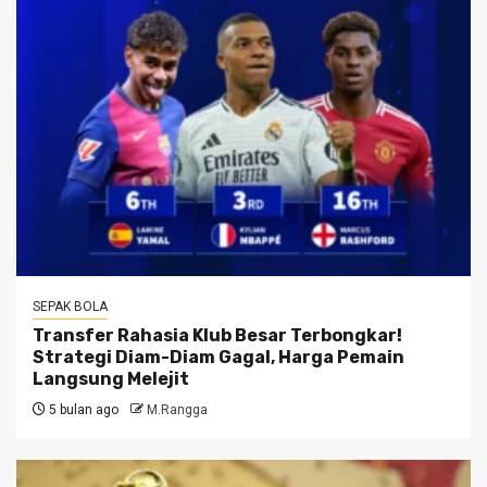
SEPAK BOLA
Transfer Rahasia Klub Besar Terbongkar!
Strategi Diam-Diam Gagal, Harga Pemain
Langsung Melejit
5 bulan ago
M.Rangga