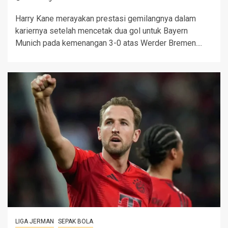
Harry Kane merayakan prestasi gemilangnya dalam
kariernya setelah mencetak dua gol untuk Bayern
Munich pada kemenangan 3-0 atas Werder Bremen....
LIGA JERMAN
SEPAK BOLA