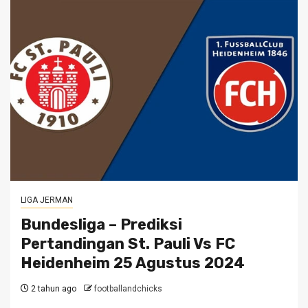
LIGA JERMAN
Bundesliga – Prediksi
Pertandingan St. Pauli Vs FC
Heidenheim 25 Agustus 2024
2 tahun ago
footballandchicks