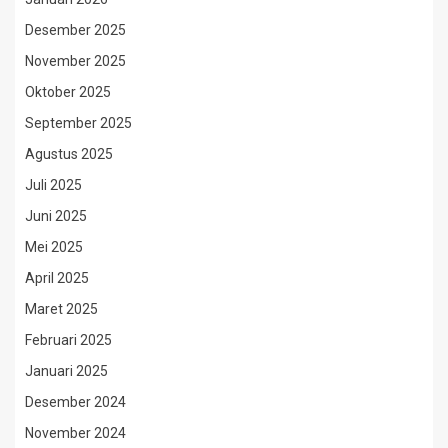
Desember 2025
November 2025
Oktober 2025
September 2025
Agustus 2025
Juli 2025
Juni 2025
Mei 2025
April 2025
Maret 2025
Februari 2025
Januari 2025
Desember 2024
November 2024