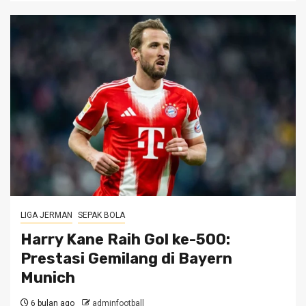
LIGA JERMAN
SEPAK BOLA
Harry Kane Raih Gol ke-500:
Prestasi Gemilang di Bayern
Munich
6 bulan ago
adminfootball