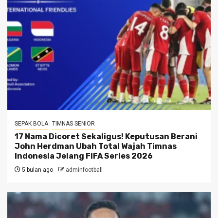
SEPAK BOLA
TIMNAS SENIOR
17 Nama Dicoret Sekaligus! Keputusan Berani
John Herdman Ubah Total Wajah Timnas
Indonesia Jelang FIFA Series 2026
5 bulan ago
adminfootball