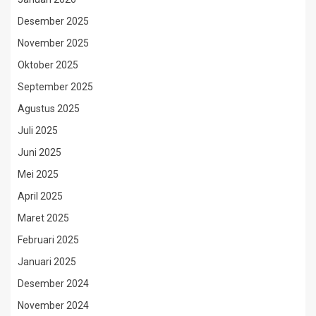
Desember 2025
November 2025
Oktober 2025
September 2025
Agustus 2025
Juli 2025
Juni 2025
Mei 2025
April 2025
Maret 2025
Februari 2025
Januari 2025
Desember 2024
November 2024