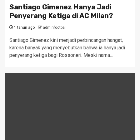
Santiago Gimenez Hanya Jadi
Penyerang Ketiga di AC Milan?
1 tahun ago
adminfootball
Santiago Gimenez kini menjadi perbincangan hangat,
karena banyak yang menyebutkan bahwa ia hanya jadi
penyerang ketiga bagi Rossoneri. Meski nama...