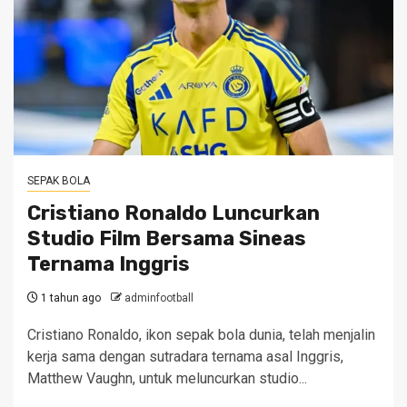
SEPAK BOLA
Cristiano Ronaldo Luncurkan
Studio Film Bersama Sineas
Ternama Inggris
1 tahun ago
adminfootball
Cristiano Ronaldo, ikon sepak bola dunia, telah menjalin
kerja sama dengan sutradara ternama asal Inggris,
Matthew Vaughn, untuk meluncurkan studio...