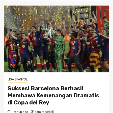
LIGA SPANYOL
Sukses! Barcelona Berhasil
Membawa Kemenangan Dramatis
di Copa del Rey
1 tahun ago
adminfootball