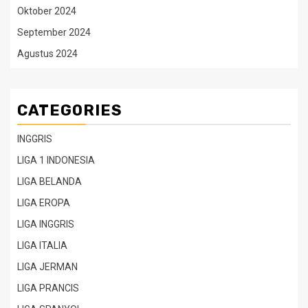
Oktober 2024
September 2024
Agustus 2024
CATEGORIES
INGGRIS
LIGA 1 INDONESIA
LIGA BELANDA
LIGA EROPA
LIGA INGGRIS
LIGA ITALIA
LIGA JERMAN
LIGA PRANCIS