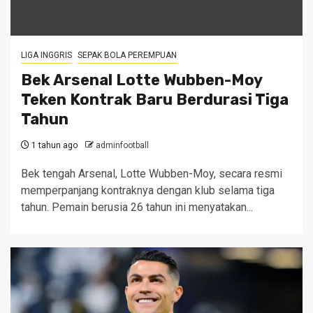
LIGA INGGRIS
SEPAK BOLA PEREMPUAN
Bek Arsenal Lotte Wubben-Moy
Teken Kontrak Baru Berdurasi Tiga
Tahun
1 tahun ago
adminfootball
Bek tengah Arsenal, Lotte Wubben-Moy, secara resmi
memperpanjang kontraknya dengan klub selama tiga
tahun. Pemain berusia 26 tahun ini menyatakan...