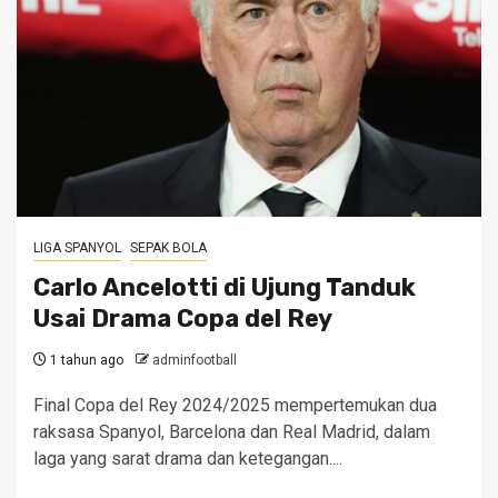
LIGA SPANYOL
SEPAK BOLA
Carlo Ancelotti di Ujung Tanduk
Usai Drama Copa del Rey
1 tahun ago
adminfootball
Final Copa del Rey 2024/2025 mempertemukan dua
raksasa Spanyol, Barcelona dan Real Madrid, dalam
laga yang sarat drama dan ketegangan....