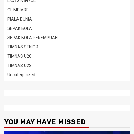
LIGA SPANYOL
OLIMPIADE
PIALA DUNIA
SEPAK BOLA
SEPAK BOLA PEREMPUAN
TIMNAS SENIOR
TIMNAS U20
TIMNAS U23
Uncategorized
YOU MAY HAVE MISSED