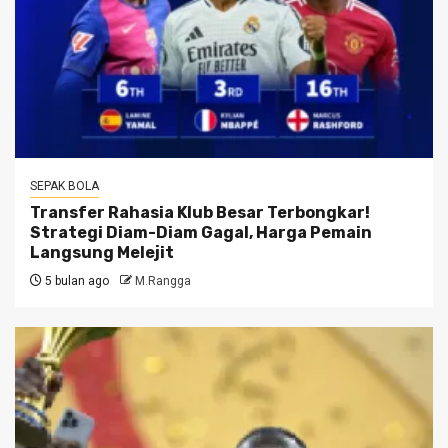
SEPAK BOLA
Transfer Rahasia Klub Besar Terbongkar!
Strategi Diam-Diam Gagal, Harga Pemain
Langsung Melejit
5 bulan ago
M.Rangga