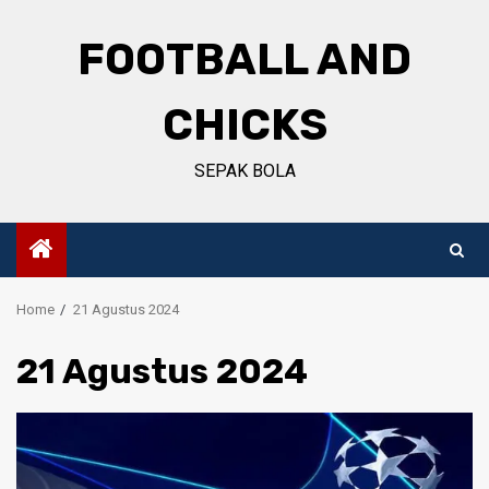
Skip
to
FOOTBALL AND
content
CHICKS
SEPAK BOLA
Home
21 Agustus 2024
21 Agustus 2024