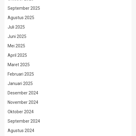
September 2025
Agustus 2025
Juli 2025
Juni 2025
Mei 2025
April 2025
Maret 2025
Februari 2025
Januari 2025
Desember 2024
November 2024
Oktober 2024
September 2024
Agustus 2024