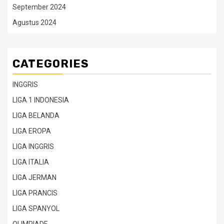
September 2024
Agustus 2024
CATEGORIES
INGGRIS
LIGA 1 INDONESIA
LIGA BELANDA
LIGA EROPA
LIGA INGGRIS
LIGA ITALIA
LIGA JERMAN
LIGA PRANCIS
LIGA SPANYOL