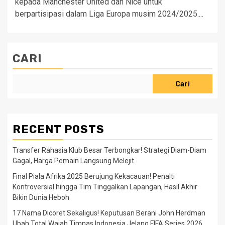
kepada Manchester United dan Nice untuk
berpartisipasi dalam Liga Europa musim 2024/2025....
CARI
Cari
RECENT POSTS
Transfer Rahasia Klub Besar Terbongkar! Strategi Diam-Diam
Gagal, Harga Pemain Langsung Melejit
Final Piala Afrika 2025 Berujung Kekacauan! Penalti
Kontroversial hingga Tim Tinggalkan Lapangan, Hasil Akhir
Bikin Dunia Heboh
17 Nama Dicoret Sekaligus! Keputusan Berani John Herdman
Ubah Total Wajah Timnas Indonesia Jelang FIFA Series 2026