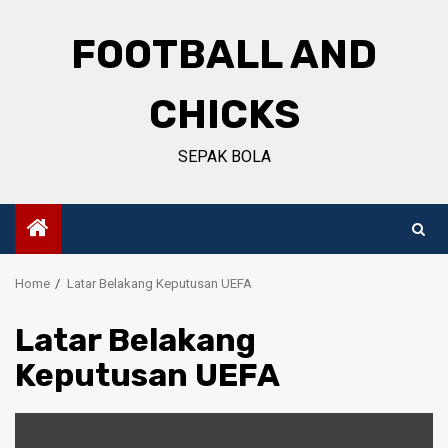
Skip
to
FOOTBALL AND
content
CHICKS
SEPAK BOLA
Home
Latar Belakang Keputusan UEFA
Latar Belakang
Keputusan UEFA