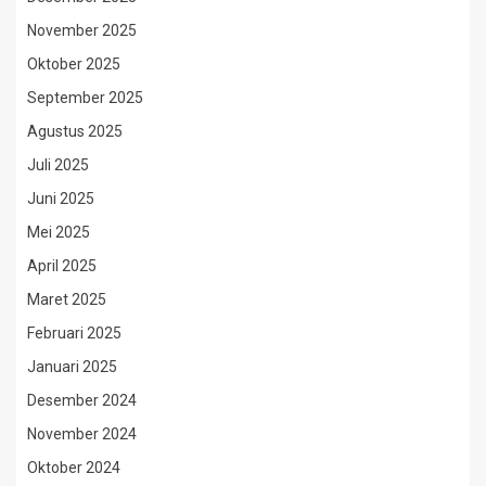
November 2025
Oktober 2025
September 2025
Agustus 2025
Juli 2025
Juni 2025
Mei 2025
April 2025
Maret 2025
Februari 2025
Januari 2025
Desember 2024
November 2024
Oktober 2024