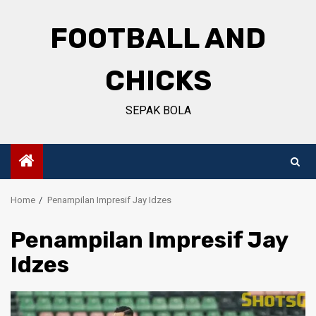
Skip
to
FOOTBALL AND
content
CHICKS
SEPAK BOLA
Home
Penampilan Impresif Jay Idzes
Penampilan Impresif Jay
Idzes