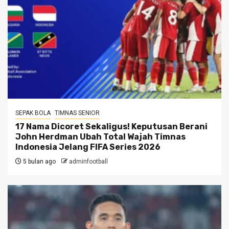
SEPAK BOLA
TIMNAS SENIOR
17 Nama Dicoret Sekaligus! Keputusan Berani
John Herdman Ubah Total Wajah Timnas
Indonesia Jelang FIFA Series 2026
5 bulan ago
adminfootball