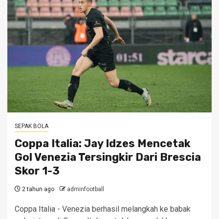
SEPAK BOLA
Coppa Italia: Jay Idzes Mencetak
Gol Venezia Tersingkir Dari Brescia
Skor 1-3
2 tahun ago
adminfootball
Coppa Italia - Venezia berhasil melangkah ke babak