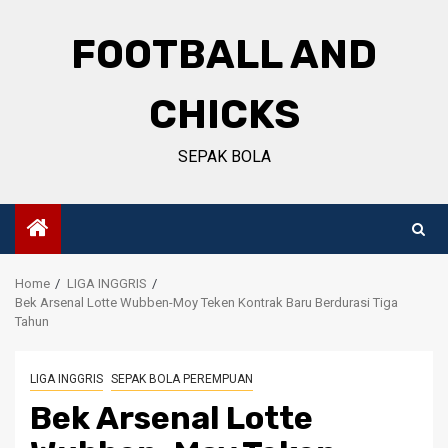
Skip
to
FOOTBALL AND
content
CHICKS
SEPAK BOLA
Home
LIGA INGGRIS
Bek Arsenal Lotte Wubben-Moy Teken Kontrak Baru Berdurasi Tiga
Tahun
LIGA INGGRIS
SEPAK BOLA PEREMPUAN
Bek Arsenal Lotte