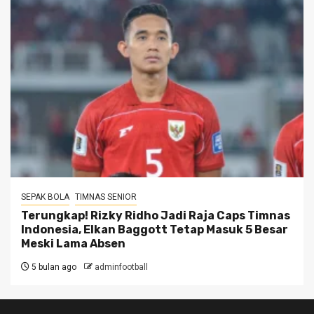
SEPAK BOLA
TIMNAS SENIOR
Terungkap! Rizky Ridho Jadi Raja Caps Timnas
Indonesia, Elkan Baggott Tetap Masuk 5 Besar
Meski Lama Absen
5 bulan ago
adminfootball