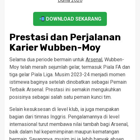
DOWNLOAD SEKARANG
Prestasi dan Perjalanan
Karier Wubben-Moy
Selama dua periode bermain untuk
Arsenal
, Wubben-
Moy telah meraih sejumlah gelar, termasuk Piala FA dan
tiga gelar Piala Liga. Musim 2023-24 menjadi momen
istimewa baginya setelah dinobatkan sebagai Pemain
Terbaik Arsenal. Prestasi ini semakin mengukuhkan
posisinya sebagai salah satu pemain kunci tim.
Selain kesuksesan di level klub, ia juga merupakan
bagian dari timnas Inggris. Pengalamannya di level
internasional turut membawa nilai tambah bagi Arsenal,
baik dalam hal kepemimpinan maupun kematangan
bermain. Sayangnya, musim ini ia lebih banyak absen