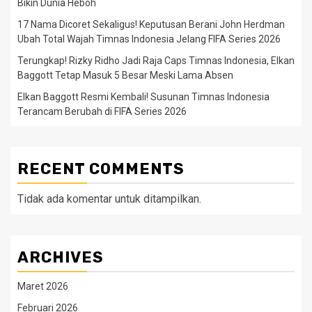
Bikin Dunia Heboh
17 Nama Dicoret Sekaligus! Keputusan Berani John Herdman
Ubah Total Wajah Timnas Indonesia Jelang FIFA Series 2026
Terungkap! Rizky Ridho Jadi Raja Caps Timnas Indonesia, Elkan
Baggott Tetap Masuk 5 Besar Meski Lama Absen
Elkan Baggott Resmi Kembali! Susunan Timnas Indonesia
Terancam Berubah di FIFA Series 2026
RECENT COMMENTS
Tidak ada komentar untuk ditampilkan.
ARCHIVES
Maret 2026
Februari 2026