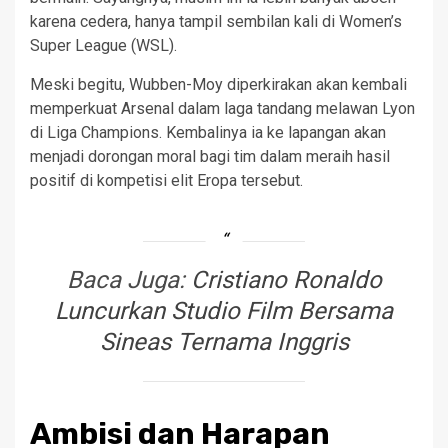
karena cedera, hanya tampil sembilan kali di Women’s
Super League (WSL).
Meski begitu, Wubben-Moy diperkirakan akan kembali
memperkuat Arsenal dalam laga tandang melawan Lyon
di Liga Champions. Kembalinya ia ke lapangan akan
menjadi dorongan moral bagi tim dalam meraih hasil
positif di kompetisi elit Eropa tersebut.
Baca Juga:
Cristiano Ronaldo
Luncurkan Studio Film Bersama
Sineas Ternama Inggris
Ambisi dan Harapan