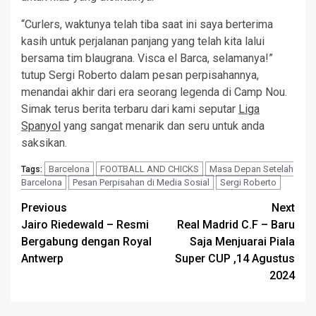
“Curlers, waktunya telah tiba saat ini saya berterima
kasih untuk perjalanan panjang yang telah kita lalui
bersama tim blaugrana. Visca el Barca, selamanya!”
tutup Sergi Roberto dalam pesan perpisahannya,
menandai akhir dari era seorang legenda di Camp Nou.
Simak terus berita terbaru dari kami seputar
Liga
Spanyol
yang sangat menarik dan seru untuk anda
saksikan.
Barcelona
FOOTBALL AND CHICKS
Masa Depan Setelah
Tags:
Barcelona
Pesan Perpisahan di Media Sosial
Sergi Roberto
Post
Previous
Next
Jairo Riedewald – Resmi
Real Madrid C.F – Baru
navigation
Bergabung dengan Royal
Saja Menjuarai Piala
Antwerp
Super CUP ,14 Agustus
2024