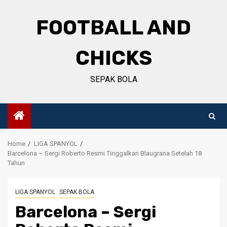
Skip
to
FOOTBALL AND
content
CHICKS
SEPAK BOLA
Home
LIGA SPANYOL
Barcelona – Sergi Roberto Resmi Tinggalkan Blaugrana Setelah 18
Tahun
LIGA SPANYOL
SEPAK BOLA
Barcelona – Sergi