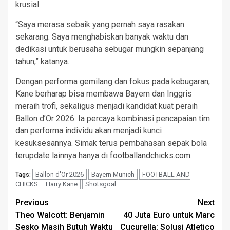
krusial.
“Saya merasa sebaik yang pernah saya rasakan
sekarang. Saya menghabiskan banyak waktu dan
dedikasi untuk berusaha sebugar mungkin sepanjang
tahun,” katanya.
Dengan performa gemilang dan fokus pada kebugaran,
Kane berharap bisa membawa Bayern dan Inggris
meraih trofi, sekaligus menjadi kandidat kuat peraih
Ballon d’Or 2026. Ia percaya kombinasi pencapaian tim
dan performa individu akan menjadi kunci
kesuksesannya. Simak terus pembahasan sepak bola
terupdate lainnya hanya di
footballandchicks.com
.
Ballon d'Or 2026
Bayern Munich
FOOTBALL AND
Tags:
CHICKS
Harry Kane
Shotsgoal
Post
Previous
Next
Theo Walcott: Benjamin
40 Juta Euro untuk Marc
navigation
Sesko Masih Butuh Waktu
Cucurella: Solusi Atletico