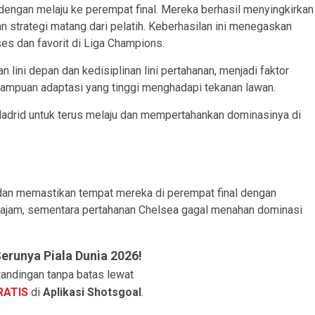
engan melaju ke perempat final. Mereka berhasil menyingkirkan
n strategi matang dari pelatih. Keberhasilan ini menegaskan
es dan favorit di Liga Champions.
lini depan dan kedisiplinan lini pertahanan, menjadi faktor
ampuan adaptasi yang tinggi menghadapi tekanan lawan.
adrid untuk terus melaju dan mempertahankan dominasinya di
r dan memastikan tempat mereka di perempat final dengan
 tajam, sementara pertahanan Chelsea gagal menahan dominasi
runya Piala Dunia 2026!
andingan tanpa batas lewat
RATIS
di
Aplikasi Shotsgoal
.