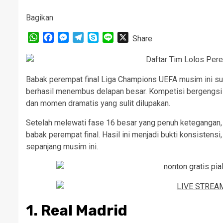
Bagikan
WhatsApp
Facebook
Messenger
Telegram
Skype
Line
X
Share
Babak perempat final Liga Champions UEFA musim ini sud
berhasil menembus delapan besar. Kompetisi bergengsi in
dan momen dramatis yang sulit dilupakan.
Setelah melewati fase 16 besar yang penuh ketegangan,
babak perempat final. Hasil ini menjadi bukti konsistensi
sepanjang musim ini.
1. Real Madrid