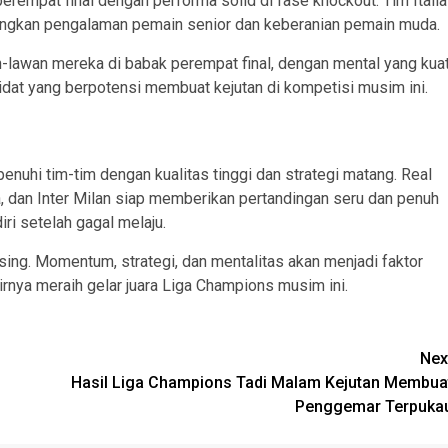
perempat final dengan performa solid di fase knockout. Tim Italia
ungkan pengalaman pemain senior dan keberanian pemain muda.
n-lawan mereka di babak perempat final, dengan mental yang kua
ndidat yang berpotensi membuat kejutan di kompetisi musim ini.
nuhi tim-tim dengan kualitas tinggi dan strategi matang. Real
, dan Inter Milan siap memberikan pertandingan seru dan penuh
ri setelah gagal melaju.
ing. Momentum, strategi, dan mentalitas akan menjadi faktor
rnya meraih gelar juara Liga Champions musim ini.
Nex
Hasil Liga Champions Tadi Malam Kejutan Membua
Penggemar Terpuka