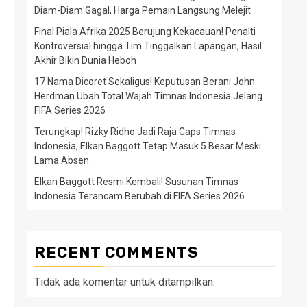
Diam-Diam Gagal, Harga Pemain Langsung Melejit
Final Piala Afrika 2025 Berujung Kekacauan! Penalti
Kontroversial hingga Tim Tinggalkan Lapangan, Hasil
Akhir Bikin Dunia Heboh
17 Nama Dicoret Sekaligus! Keputusan Berani John
Herdman Ubah Total Wajah Timnas Indonesia Jelang
FIFA Series 2026
Terungkap! Rizky Ridho Jadi Raja Caps Timnas
Indonesia, Elkan Baggott Tetap Masuk 5 Besar Meski
Lama Absen
Elkan Baggott Resmi Kembali! Susunan Timnas
Indonesia Terancam Berubah di FIFA Series 2026
RECENT COMMENTS
Tidak ada komentar untuk ditampilkan.