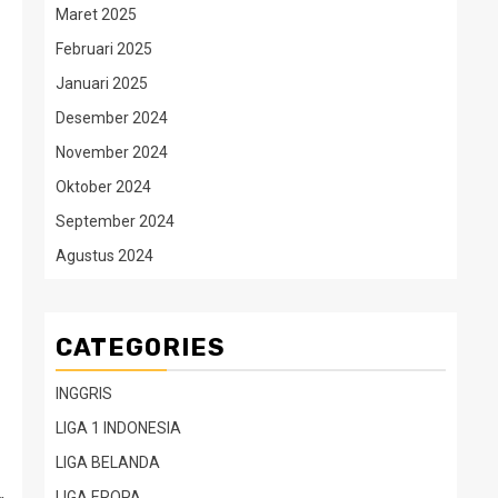
Maret 2025
Februari 2025
Januari 2025
Desember 2024
November 2024
Oktober 2024
September 2024
Agustus 2024
CATEGORIES
INGGRIS
LIGA 1 INDONESIA
LIGA BELANDA
LIGA EROPA