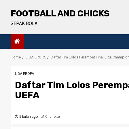
Skip
to
FOOTBALL AND CHICKS
content
SEPAK BOLA
Home
LIGA EROPA
Daftar Tim Lolos Perempat Final Liga Champio
LIGA EROPA
Daftar Tim Lolos Peremp
UEFA
5 bulan ago
Charlotte