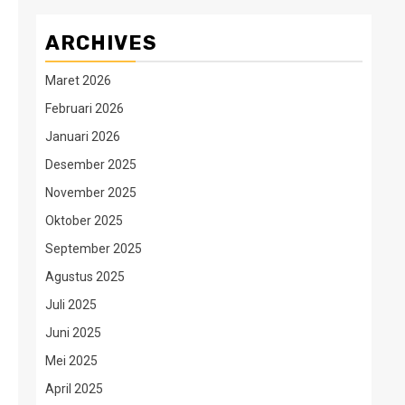
ARCHIVES
Maret 2026
Februari 2026
Januari 2026
Desember 2025
November 2025
Oktober 2025
September 2025
Agustus 2025
Juli 2025
Juni 2025
Mei 2025
April 2025