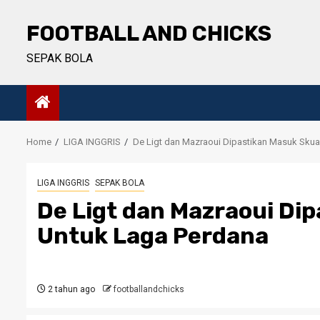
Skip
to
FOOTBALL AND CHICKS
content
SEPAK BOLA
Home
LIGA INGGRIS
De Ligt dan Mazraoui Dipastikan Masuk Sku
LIGA INGGRIS
SEPAK BOLA
De Ligt dan Mazraoui Di
Untuk Laga Perdana
2 tahun ago
footballandchicks