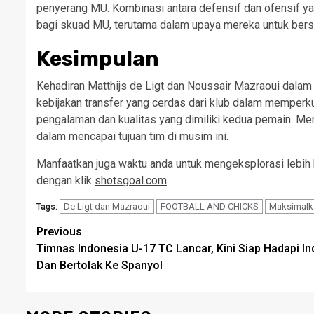
penyerang MU. Kombinasi antara defensif dan ofensif ya
bagi skuad MU, terutama dalam upaya mereka untuk bersai
Kesimpulan
Kehadiran Matthijs de Ligt dan Noussair Mazraoui dalam
kebijakan transfer yang cerdas dari klub dalam memperku
pengalaman dan kualitas yang dimiliki kedua pemain. Me
dalam mencapai tujuan tim di musim ini.
Manfaatkan juga waktu anda untuk mengeksplorasi lebih b
dengan klik
shotsgoal.com
De Ligt dan Mazraoui
FOOTBALL AND CHICKS
Maksimalk
Tags:
Post
Previous
Timnas Indonesia U-17 TC Lancar, Kini Siap Hadapi In
navigation
Dan Bertolak Ke Spanyol