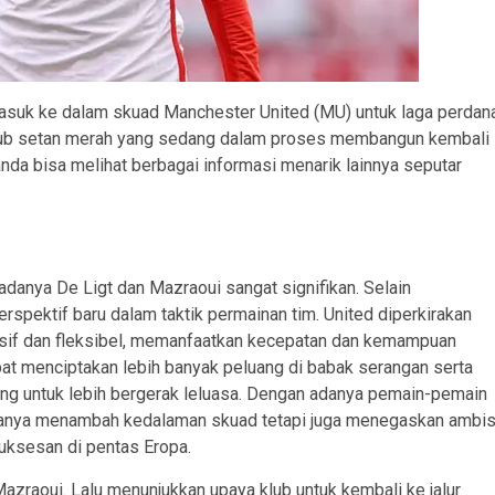
 masuk ke dalam skuad Manchester United (MU) untuk laga perdan
i klub setan merah yang sedang dalam proses membangun kembali
nda bisa melihat berbagai informasi menarik lainnya seputar
danya De Ligt dan Mazraoui sangat signifikan. Selain
spektif baru dalam taktik permainan tim. United diperkirakan
sif dan fleksibel, memanfaatkan kecepatan dan kemampuan
apat menciptakan lebih banyak peluang di babak serangan serta
 untuk lebih bergerak leluasa. Dengan adanya pemain-pemain
 hanya menambah kedalaman skuad tetapi juga menegaskan ambis
suksesan di pentas Eropa.
azraoui. Lalu menunjukkan upaya klub untuk kembali ke jalur