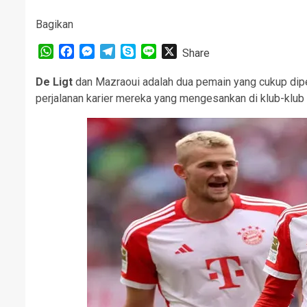
Bagikan
WhatsApp
Facebook
Messenger
Telegram
Skype
Line
X
Share
De Ligt
dan Mazraoui adalah dua pemain yang cukup diper
perjalanan karier mereka yang mengesankan di klub-klub