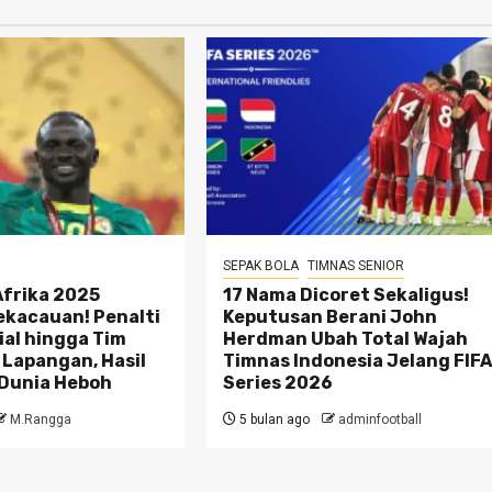
SEPAK BOLA
TIMNAS SENIOR
 Afrika 2025
17 Nama Dicoret Sekaligus!
ekacauan! Penalti
Keputusan Berani John
ial hingga Tim
Herdman Ubah Total Wajah
 Lapangan, Hasil
Timnas Indonesia Jelang FIF
 Dunia Heboh
Series 2026
M.Rangga
5 bulan ago
adminfootball