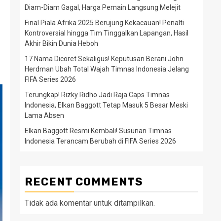
Diam-Diam Gagal, Harga Pemain Langsung Melejit
Final Piala Afrika 2025 Berujung Kekacauan! Penalti
Kontroversial hingga Tim Tinggalkan Lapangan, Hasil
Akhir Bikin Dunia Heboh
17 Nama Dicoret Sekaligus! Keputusan Berani John
Herdman Ubah Total Wajah Timnas Indonesia Jelang
FIFA Series 2026
Terungkap! Rizky Ridho Jadi Raja Caps Timnas
Indonesia, Elkan Baggott Tetap Masuk 5 Besar Meski
Lama Absen
Elkan Baggott Resmi Kembali! Susunan Timnas
Indonesia Terancam Berubah di FIFA Series 2026
RECENT COMMENTS
Tidak ada komentar untuk ditampilkan.