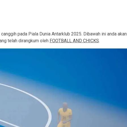
 canggih pada Piala Dunia Antarklub 2025. Dibawah ini anda akan
yang telah dirangkum oleh
FOOTBALL AND CHICKS
.