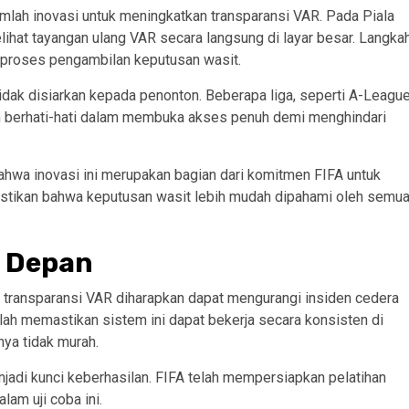
mlah inovasi untuk meningkatkan transparansi VAR. Pada Piala
lihat tayangan ulang VAR secara langsung di layar besar. Langka
 proses pengambilan keputusan wasit.
tidak disiarkan kepada penonton. Beberapa liga, seperti A-Leagu
sih berhati-hati dalam membuka akses penuh demi menghindari
bahwa inovasi ini merupakan bagian dari komitmen FIFA untuk
stikan bahwa keputusan wasit lebih mudah dipahami oleh semu
 Depan
 transparansi VAR diharapkan dapat mengurangi insiden cedera
lah memastikan sistem ini dapat bekerja secara konsisten di
ya tidak murah.
menjadi kunci keberhasilan. FIFA telah mempersiapkan pelatihan
lam uji coba ini.