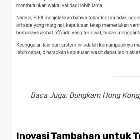
membutuhkan waktu validasi lebih lama.
Namun, FIFA menjelaskan bahwa teknologi ini tidak sepe
offside yang marginal, keputusan tetap memerlukan verif
berbahaya akibat offside yang terlewat, bukan menggan
Keunggulan lain dari sistem ini adalah kemampuannya m
lebih cepat, diharapkan keputusan wasit dapat lebih akur
Baca Juga:
Bungkam Hong Kong,
Inovasi Tambahan untuk T