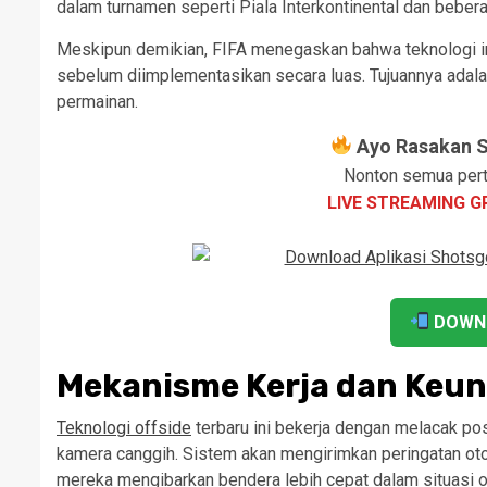
dalam turnamen seperti Piala Interkontinental dan beber
Meskipun demikian, FIFA menegaskan bahwa teknologi ini
sebelum diimplementasikan secara luas. Tujuannya ada
permainan.
Ayo Rasakan Se
Nonton semua pert
LIVE STREAMING G
DOWN
Mekanisme Kerja dan Keu
Teknologi offside
terbaru ini bekerja dengan melacak po
kamera canggih. Sistem akan mengirimkan peringatan ot
mereka mengibarkan bendera lebih cepat dalam situasi o