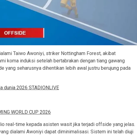
ialami Taiwo Awoniyi, striker Nottingham Forest, akibat
mi koma induksi setelah bertabrakan dengan tiang gawang
de yang seharusnya dihentikan lebih awal justru berujung pada
o real-time kepada asisten wasit jika terjadi offside yang jelas.
ng dialami Awoniyi dapat diminimalisasi. Sistem ini telah diuji