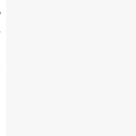
h
e
a