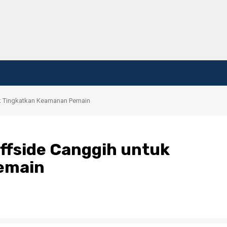
uk Tingkatkan Keamanan Pemain
Offside Canggih untuk
emain