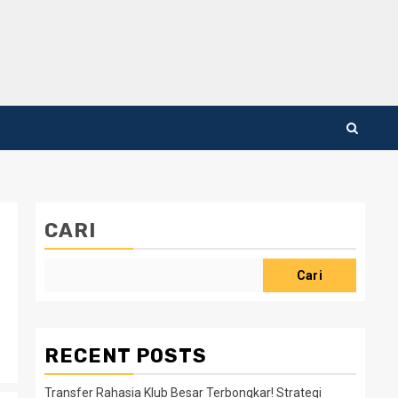
CARI
Cari
RECENT POSTS
Transfer Rahasia Klub Besar Terbongkar! Strategi