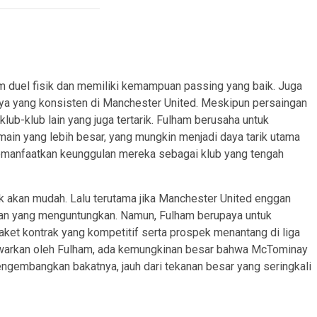
m duel fisik dan memiliki kemampuan passing yang baik. Juga
nya yang konsisten di Manchester United. Meskipun persaingan
ub-klub lain yang juga tertarik. Fulham berusaha untuk
in yang lebih besar, yang mungkin menjadi daya tarik utama
memanfaatkan keunggulan mereka sebagai klub yang tengah
 akan mudah. Lalu terutama jika Manchester United enggan
an yang menguntungkan. Namun, Fulham berupaya untuk
et kontrak yang kompetitif serta prospek menantang di liga
awarkan oleh Fulham, ada kemungkinan besar bahwa McTominay
gembangkan bakatnya, jauh dari tekanan besar yang seringkali