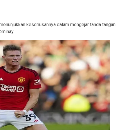
s menunjukkan keseriusannya dalam mengejar tanda tangan
ominay.