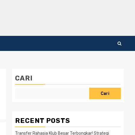
CARI
Cari
RECENT POSTS
Transfer Rahasia Klub Besar Terbongkar! Strategi