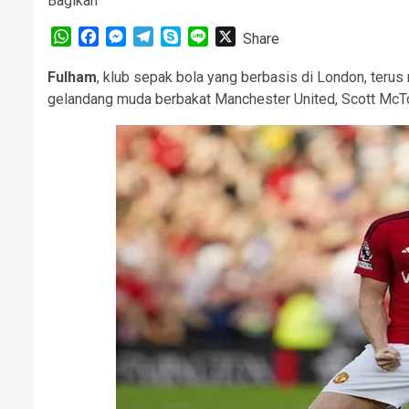
Bagikan
WhatsApp
Facebook
Messenger
Telegram
Skype
Line
X
Share
Fulham
, klub sepak bola yang berbasis di London, teru
gelandang muda berbakat Manchester United, Scott McT