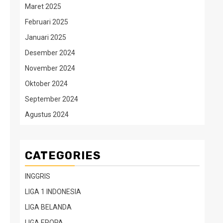
Maret 2025
Februari 2025
Januari 2025
Desember 2024
November 2024
Oktober 2024
September 2024
Agustus 2024
CATEGORIES
INGGRIS
LIGA 1 INDONESIA
LIGA BELANDA
LIGA EROPA