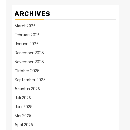
ARCHIVES
Maret 2026
Februari 2026
Januari 2026
Desember 2025
November 2025
Oktober 2025
September 2025
n
Agustus 2025
Juli 2025
Juni 2025
Mei 2025
April 2025