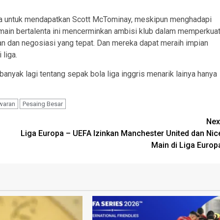
a untuk mendapatkan Scott McTominay, meskipun menghadapi
emain bertalenta ini mencerminkan ambisi klub dalam memperkua
n dan negosiasi yang tepat. Dan mereka dapat meraih impian
liga.
anyak lagi tentang sepak bola liga inggris menarik lainya hanya
waran
Pesaing Besar
Nex
Liga Europa – UEFA Izinkan Manchester United dan Nic
Main di Liga Europ