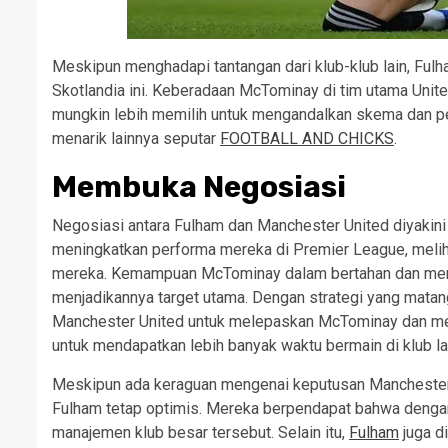
Meskipun menghadapi tantangan dari klub-klub lain, Ful
Skotlandia ini. Keberadaan McTominay di tim utama United
mungkin lebih memilih untuk mengandalkan skema dan pem
menarik lainnya seputar
FOOTBALL AND CHICKS
.
Membuka Negosiasi
Negosiasi antara Fulham dan Manchester United diyakini 
meningkatkan performa mereka di Premier League, melih
mereka. Kemampuan McTominay dalam bertahan dan mendis
menjadikannya target utama. Dengan strategi yang mata
Manchester United untuk melepaskan McTominay dan mem
untuk mendapatkan lebih banyak waktu bermain di klub la
Meskipun ada keraguan mengenai keputusan Manchester 
Fulham tetap optimis. Mereka berpendapat bahwa dengan
manajemen klub besar tersebut. Selain itu,
Fulham
juga d