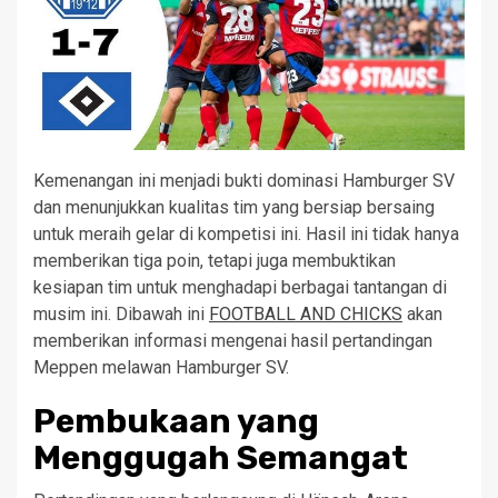
Kemenangan ini menjadi bukti dominasi Hamburger SV
dan menunjukkan kualitas tim yang bersiap bersaing
untuk meraih gelar di kompetisi ini. Hasil ini tidak hanya
memberikan tiga poin, tetapi juga membuktikan
kesiapan tim untuk menghadapi berbagai tantangan di
musim ini. Dibawah ini
FOOTBALL AND CHICKS
akan
memberikan informasi mengenai hasil pertandingan
Meppen melawan Hamburger SV.
Pembukaan yang
Menggugah Semangat