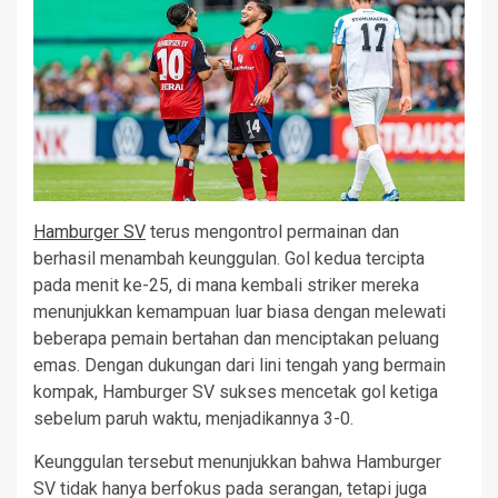
Hamburger SV
terus mengontrol permainan dan
berhasil menambah keunggulan. Gol kedua tercipta
pada menit ke-25, di mana kembali striker mereka
menunjukkan kemampuan luar biasa dengan melewati
beberapa pemain bertahan dan menciptakan peluang
emas. Dengan dukungan dari lini tengah yang bermain
kompak, Hamburger SV sukses mencetak gol ketiga
sebelum paruh waktu, menjadikannya 3-0.
Keunggulan tersebut menunjukkan bahwa Hamburger
SV tidak hanya berfokus pada serangan, tetapi juga