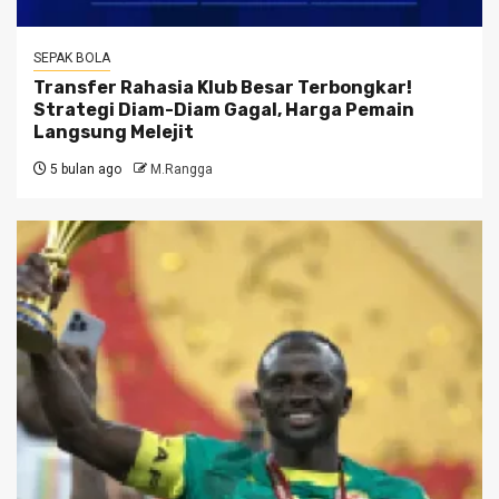
SEPAK BOLA
Transfer Rahasia Klub Besar Terbongkar!
Strategi Diam-Diam Gagal, Harga Pemain
Langsung Melejit
5 bulan ago
M.Rangga