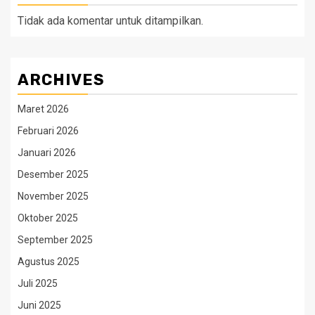
Tidak ada komentar untuk ditampilkan.
ARCHIVES
Maret 2026
Februari 2026
Januari 2026
Desember 2025
November 2025
Oktober 2025
September 2025
Agustus 2025
Juli 2025
Juni 2025