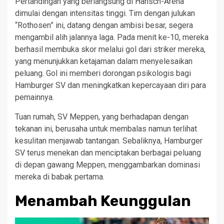
Pertandingan yang berlangsung di Hänsch-Arena
dimulai dengan intensitas tinggi. Tim dengan julukan
“Rothosen” ini, datang dengan ambisi besar, segera
mengambil alih jalannya laga. Pada menit ke-10, mereka
berhasil membuka skor melalui gol dari striker mereka,
yang menunjukkan ketajaman dalam menyelesaikan
peluang. Gol ini memberi dorongan psikologis bagi
Hamburger SV dan meningkatkan kepercayaan diri para
pemainnya.
Tuan rumah, SV Meppen, yang berhadapan dengan
tekanan ini, berusaha untuk membalas namun terlihat
kesulitan menjawab tantangan. Sebaliknya, Hamburger
SV terus menekan dan menciptakan berbagai peluang
di depan gawang Meppen, menggambarkan dominasi
mereka di babak pertama.
Menambah Keunggulan