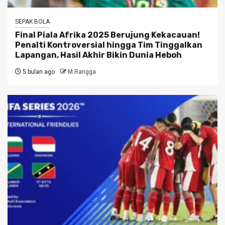
SEPAK BOLA
Final Piala Afrika 2025 Berujung Kekacauan!
Penalti Kontroversial hingga Tim Tinggalkan
Lapangan, Hasil Akhir Bikin Dunia Heboh
5 bulan ago
M.Rangga