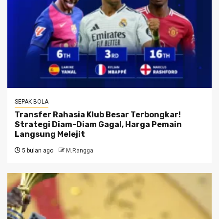
SEPAK BOLA
Transfer Rahasia Klub Besar Terbongkar!
Strategi Diam-Diam Gagal, Harga Pemain
Langsung Melejit
5 bulan ago
M.Rangga