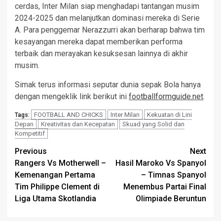
cerdas, Inter Milan siap menghadapi tantangan musim
2024-2025 dan melanjutkan dominasi mereka di Serie
A. Para penggemar Nerazzurri akan berharap bahwa tim
kesayangan mereka dapat memberikan performa
terbaik dan merayakan kesuksesan lainnya di akhir
musim.
Simak terus informasi seputar dunia sepak Bola hanya
dengan mengeklik link berikut ini
footballformguide.net
.
FOOTBALL AND CHICKS
Inter Milan
Kekuatan di Lini
Tags:
Depan
Kreativitas dan Kecepatan
Skuad yang Solid dan
Kompetitif
Post
Previous
Next
Rangers Vs Motherwell –
Hasil Maroko Vs Spanyol
navigation
Kemenangan Pertama
– Timnas Spanyol
Tim Philippe Clement di
Menembus Partai Final
Liga Utama Skotlandia
Olimpiade Beruntun