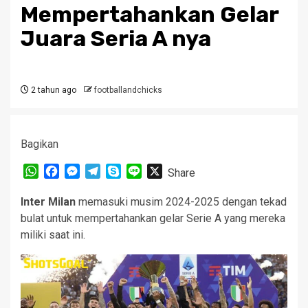
Mempertahankan Gelar
Juara Seria A nya
2 tahun ago
footballandchicks
Bagikan
WhatsApp
Facebook
Messenger
Telegram
Skype
Line
X
Share
Inter Milan
memasuki musim 2024-2025 dengan tekad
bulat untuk mempertahankan gelar Serie A yang mereka
miliki saat ini.