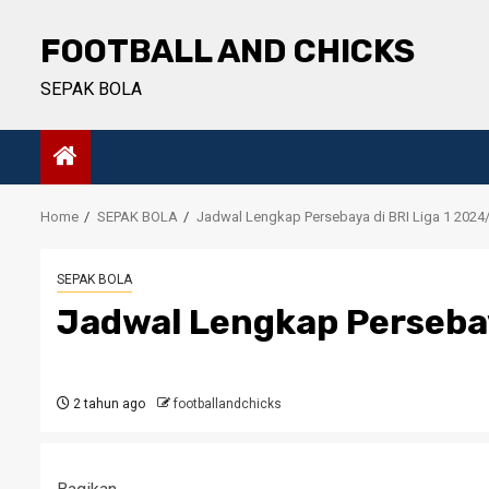
Skip
to
FOOTBALL AND CHICKS
content
SEPAK BOLA
Home
SEPAK BOLA
Jadwal Lengkap Persebaya di BRI Liga 1 2024
SEPAK BOLA
Jadwal Lengkap Persebay
2 tahun ago
footballandchicks