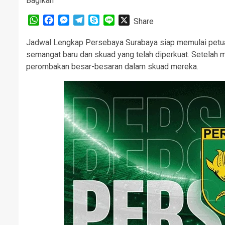
Bagikan
WhatsApp
Facebook
Messenger
Telegram
Skype
Line
X
Share
Jadwal Lengkap Persebaya Surabaya siap memulai petu
semangat baru dan skuad yang telah diperkuat. Setelah m
perombakan besar-besaran dalam skuad mereka.