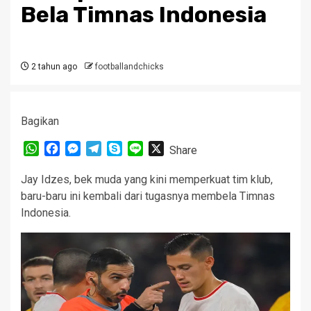
Bela Timnas Indonesia
2 tahun ago
footballandchicks
Bagikan
WhatsApp
Facebook
Messenger
Telegram
Skype
Line
X
Share
Jay Idzes, bek muda yang kini memperkuat tim klub,
baru-baru ini kembali dari tugasnya membela Timnas
Indonesia.