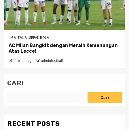
LIGA ITALIA
SEPAK BOLA
AC Milan Bangkit dengan Meraih Kemenangan
Atas Lecce!
11 bulan ago
adminfootball
CARI
Cari
RECENT POSTS