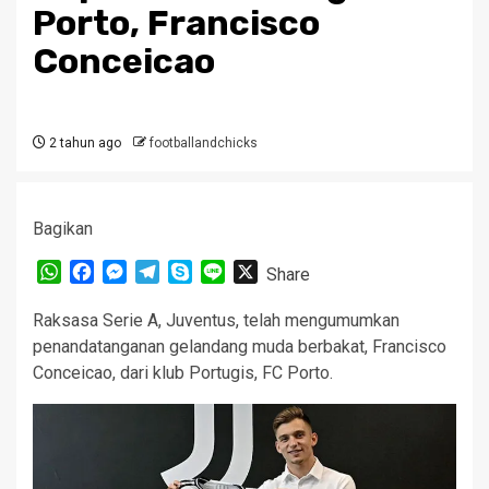
Porto, Francisco
Conceicao
2 tahun ago
footballandchicks
Bagikan
WhatsApp
Facebook
Messenger
Telegram
Skype
Line
X
Share
Raksasa Serie A, Juventus, telah mengumumkan
penandatanganan gelandang muda berbakat, Francisco
Conceicao, dari klub Portugis, FC Porto.