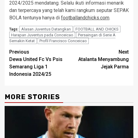
2024/2025 mendatang. Selalu ikuti informasi menarik
dan terpercaya yang telah kami rangkum seputar SEPAK
BOLA tentunya hanya di
footballandchicks.com
.
Alasan Juventus Datangkan
FOOTBALL AND CHICKS
Tags:
Harapan Juventus pada Conceicao
Persaingan di Serie A
Semakin Ketat
Profil Francisco Conceicao
Post
Previous
Next
Dewa United Fc Vs Psis
Atalanta Menyambung
navigation
Semarang Liga 1
Jejak Parma
Indonesia 2024/25
MORE STORIES