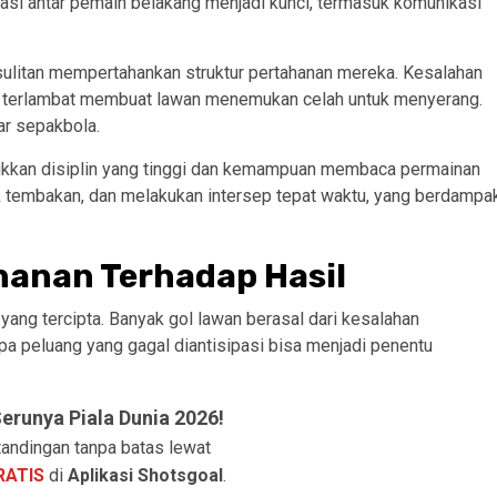
asi antar pemain belakang menjadi kunci, termasuk komunikasi
esulitan mempertahankan struktur pertahanan mereka. Kesalahan
ng terlambat membuat lawan menemukan celah untuk menyerang.
ar sepakbola.
unjukkan disiplin yang tinggi dan kemampuan membaca permainan
tembakan, dan melakukan intersep tepat waktu, yang berdampa
anan Terhadap Hasil
 yang tercipta. Banyak gol lawan berasal dari kesalahan
apa peluang yang gagal diantisipasi bisa menjadi penentu
runya Piala Dunia 2026!
andingan tanpa batas lewat
RATIS
di
Aplikasi Shotsgoal
.