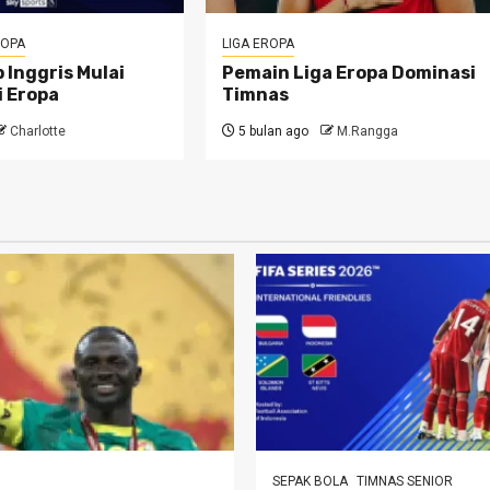
ROPA
LIGA EROPA
 Inggris Mulai
Pemain Liga Eropa Dominasi
i Eropa
Timnas
Charlotte
5 bulan ago
M.Rangga
SEPAK BOLA
TIMNAS SENIOR