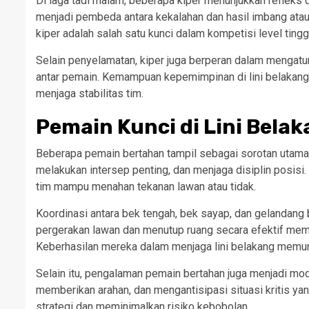
Di laga tadi malam, beberapa kiper menunjukkan reflek
menjadi pembeda antara kekalahan dan hasil imbang ata
kiper adalah salah satu kunci dalam kompetisi level tingg
Selain penyelamatan, kiper juga berperan dalam mengatur
antar pemain. Kemampuan kepemimpinan di lini belakang
menjaga stabilitas tim.
Pemain Kunci di Lini Bela
Beberapa pemain bertahan tampil sebagai sorotan utama
melakukan intersep penting, dan menjaga disiplin posis
tim mampu menahan tekanan lawan atau tidak.
Koordinasi antara bek tengah, bek sayap, dan gelanda
pergerakan lawan dan menutup ruang secara efektif memb
Keberhasilan mereka dalam menjaga lini belakang memun
Selain itu, pengalaman pemain bertahan juga menjadi mo
memberikan arahan, dan mengantisipasi situasi kritis y
strategi dan meminimalkan risiko kebobolan.