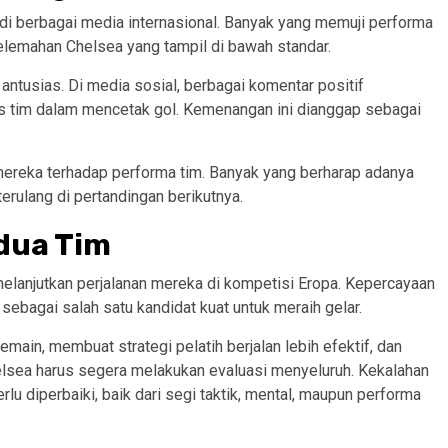
i berbagai media internasional. Banyak yang memuji performa
kelemahan Chelsea yang tampil di bawah standar.
tusias. Di media sosial, berbagai komentar positif
tas tim dalam mencetak gol. Kemenangan ini dianggap sebagai
reka terhadap performa tim. Banyak yang berharap adanya
terulang di pertandingan berikutnya.
edua Tim
elanjutkan perjalanan mereka di kompetisi Eropa. Kepercayaan
sebagai salah satu kandidat kuat untuk meraih gelar.
ain, membuat strategi pelatih berjalan lebih efektif, dan
helsea harus segera melakukan evaluasi menyeluruh. Kekalahan
u diperbaiki, baik dari segi taktik, mental, maupun performa