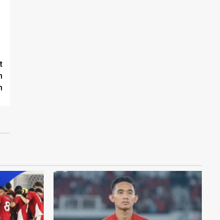
t
m
h