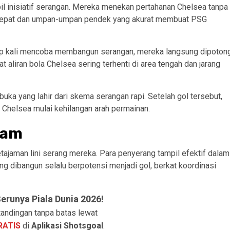
l inisiatif serangan. Mereka menekan pertahanan Chelsea tanpa
 cepat dan umpan-umpan pendek yang akurat membuat PSG
etiap kali mencoba membangun serangan, mereka langsung dipoton
 aliran bola Chelsea sering terhenti di area tengah dan jarang
uka yang lahir dari skema serangan rapi. Setelah gol tersebut,
Chelsea mulai kehilangan arah permainan.
jam
tajaman lini serang mereka. Para penyerang tampil efektif dalam
g dibangun selalu berpotensi menjadi gol, berkat koordinasi
runya Piala Dunia 2026!
andingan tanpa batas lewat
RATIS
di
Aplikasi Shotsgoal
.