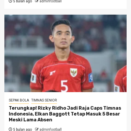
5 bulan ago
adminfootball
SEPAK BOLA
TIMNAS SENIOR
Terungkap! Rizky Ridho Jadi Raja Caps Timnas
Indonesia, Elkan Baggott Tetap Masuk 5 Besar
Meski Lama Absen
5 bulan ago
adminfootball