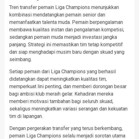
Tren transfer pemain Liga Champions menunjukkan
kombinasi mendatangkan pemain senior dan
memanfaatkan talenta muda. Pemain berpengalaman
membawa kualitas instan dan pengalaman kompetisi,
sedangkan pemain muda menjadi investasi jangka
panjang. Strategi ini memastikan tim tetap kompetitif
dan siap menghadapi musim baru dengan skuad yang
seimbang.
Setiap pemain dari Liga Champions yang berhasil
didatangkan dapat meningkatkan kualitas tim,
memperkuat lini penting, dan memberi dorongan besar
bagi ambisi klub meraih gelar. Kehadiran mereka
memberi motivasi tambahan bagi seluruh skuad,
sekaligus meningkatkan variasi serangan dan kekuatan
tim di lapangan.
Dengan pergerakan transfer yang terus berkembang,
pemain Liga Champions selalu menjadi sorotan utama