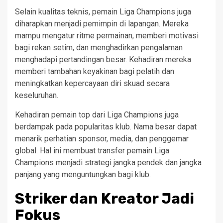
Selain kualitas teknis, pemain Liga Champions juga
diharapkan menjadi pemimpin di lapangan. Mereka
mampu mengatur ritme permainan, memberi motivasi
bagi rekan setim, dan menghadirkan pengalaman
menghadapi pertandingan besar. Kehadiran mereka
memberi tambahan keyakinan bagi pelatih dan
meningkatkan kepercayaan diri skuad secara
keseluruhan.
Kehadiran pemain top dari Liga Champions juga
berdampak pada popularitas klub. Nama besar dapat
menarik perhatian sponsor, media, dan penggemar
global. Hal ini membuat transfer pemain Liga
Champions menjadi strategi jangka pendek dan jangka
panjang yang menguntungkan bagi klub.
Striker dan Kreator Jadi
Fokus