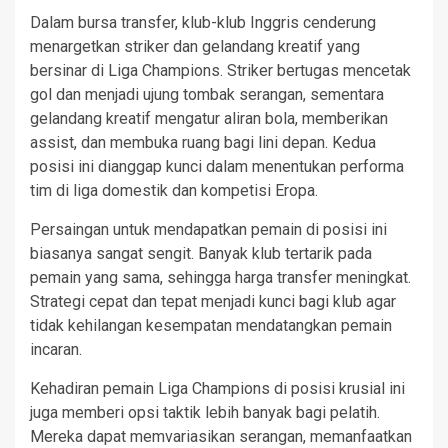
Dalam bursa transfer, klub-klub Inggris cenderung
menargetkan striker dan gelandang kreatif yang
bersinar di Liga Champions. Striker bertugas mencetak
gol dan menjadi ujung tombak serangan, sementara
gelandang kreatif mengatur aliran bola, memberikan
assist, dan membuka ruang bagi lini depan. Kedua
posisi ini dianggap kunci dalam menentukan performa
tim di liga domestik dan kompetisi Eropa.
Persaingan untuk mendapatkan pemain di posisi ini
biasanya sangat sengit. Banyak klub tertarik pada
pemain yang sama, sehingga harga transfer meningkat.
Strategi cepat dan tepat menjadi kunci bagi klub agar
tidak kehilangan kesempatan mendatangkan pemain
incaran.
Kehadiran pemain Liga Champions di posisi krusial ini
juga memberi opsi taktik lebih banyak bagi pelatih.
Mereka dapat memvariasikan serangan, memanfaatkan