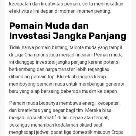
kecepatan dan kreativitas pemain, serta meningkatkan
efektivitas lini depan di momen-momen penting.
Pemain Muda dan
Investasi Jangka Panjang
Tidak hanya pemain bintang, talenta muda yang tampil
di Liga Champions juga menjadi incaran. Pemain muda
ini dianggap investasi jangka panjang karena potensi
berkembang dan harga transfer lebih terjangkau
dibanding pemain top. Klub-klub Inggris kerap
memboyong pemain muda untuk membangun generasi
baru yang siap bersaing beberapa musim ke depan.
Pemain muda biasanya membawa energi, kecepatan,
dan kreativitas yang segar bagi tim. Mereka bisa
menjadi opsi alternatif di lini depan atau tengah,
sekaligus menambah kedalaman skuad saat
menghadapi jadwal padat liga domestik maupun Eropa.