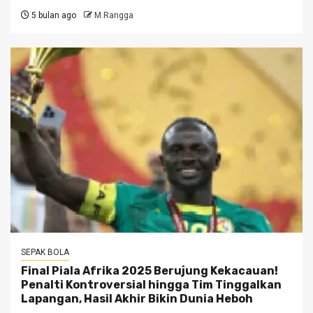
5 bulan ago
M.Rangga
SEPAK BOLA
Final Piala Afrika 2025 Berujung Kekacauan!
Penalti Kontroversial hingga Tim Tinggalkan
Lapangan, Hasil Akhir Bikin Dunia Heboh