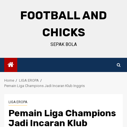
Skip
to
FOOTBALL AND
content
CHICKS
SEPAK BOLA
Home
LIGA EROPA
Pemain Liga Champions Jadi Incaran Klub Inggris
LIGA EROPA
Pemain Liga Champions
Jadi Incaran Klub