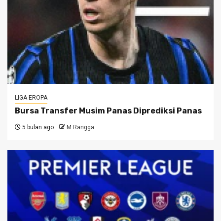
LIGA EROPA
Bursa Transfer Musim Panas Diprediksi Panas
5 bulan ago
M.Rangga