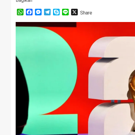
Bagikan
WhatsApp
Facebook
Messenger
Telegram
Skype
Line
X
Share