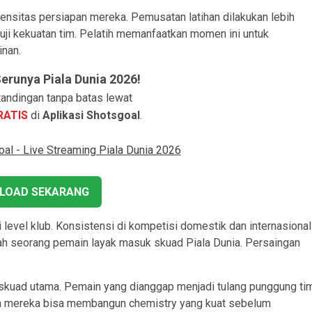
tensitas persiapan mereka. Pemusatan latihan dilakukan lebih
guji kekuatan tim. Pelatih memanfaatkan momen ini untuk
inan.
runya Piala Dunia 2026!
andingan tanpa batas lewat
RATIS
di
Aplikasi Shotsgoal
.
LOAD SEKARANG
i level klub. Konsistensi di kompetisi domestik dan internasional
ah seorang pemain layak masuk skuad Piala Dunia. Persaingan
kuad utama. Pemain yang dianggap menjadi tulang punggung ti
gga mereka bisa membangun chemistry yang kuat sebelum