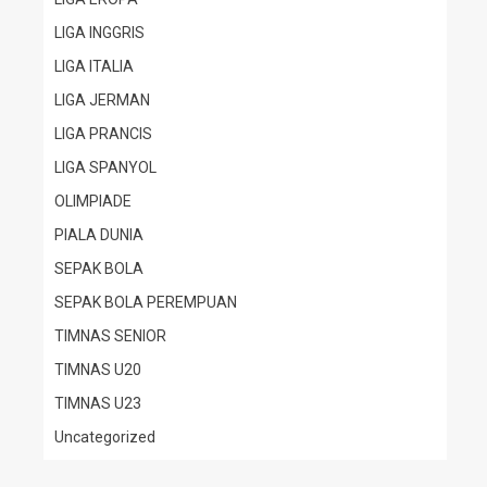
LIGA INGGRIS
LIGA ITALIA
LIGA JERMAN
LIGA PRANCIS
LIGA SPANYOL
OLIMPIADE
PIALA DUNIA
SEPAK BOLA
SEPAK BOLA PEREMPUAN
TIMNAS SENIOR
TIMNAS U20
TIMNAS U23
Uncategorized