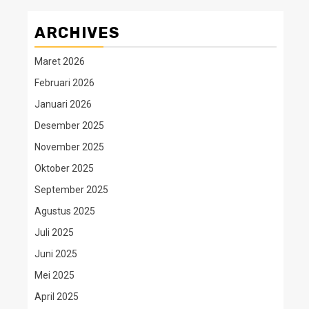
ARCHIVES
Maret 2026
Februari 2026
Januari 2026
Desember 2025
November 2025
Oktober 2025
September 2025
Agustus 2025
Juli 2025
Juni 2025
Mei 2025
April 2025