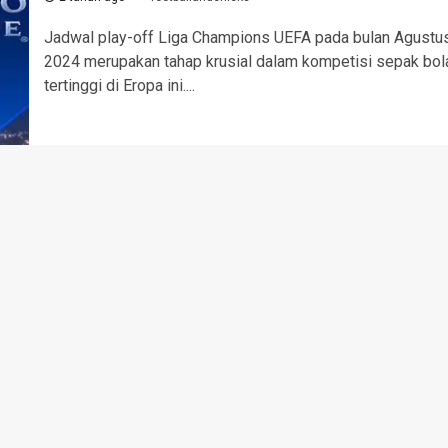
Jadwal play-off Liga Champions UEFA pada bulan Agustu
2024 merupakan tahap krusial dalam kompetisi sepak bol
tertinggi di Eropa ini....