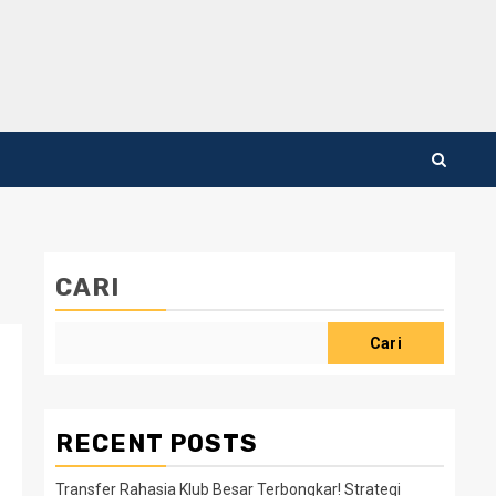
CARI
Cari
RECENT POSTS
Transfer Rahasia Klub Besar Terbongkar! Strategi