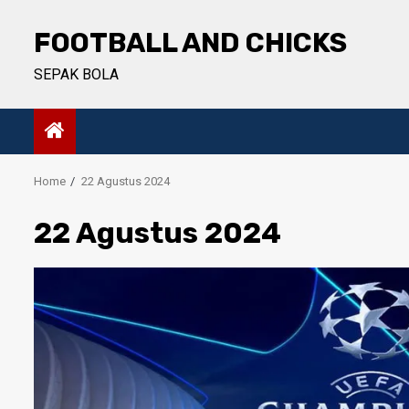
Skip
to
FOOTBALL AND CHICKS
content
SEPAK BOLA
Home
22 Agustus 2024
22 Agustus 2024