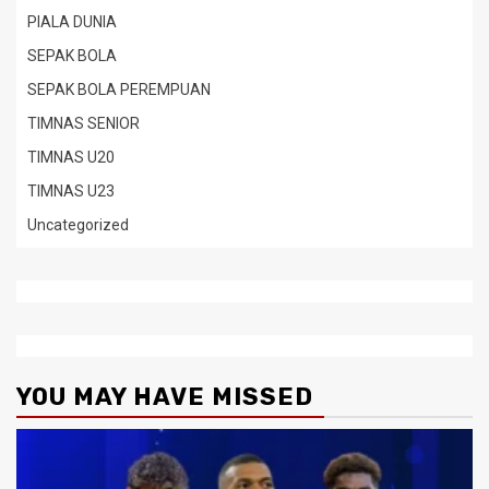
PIALA DUNIA
SEPAK BOLA
SEPAK BOLA PEREMPUAN
TIMNAS SENIOR
TIMNAS U20
TIMNAS U23
Uncategorized
YOU MAY HAVE MISSED