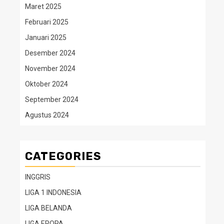
Maret 2025
Februari 2025
Januari 2025
Desember 2024
November 2024
Oktober 2024
September 2024
Agustus 2024
CATEGORIES
INGGRIS
LIGA 1 INDONESIA
LIGA BELANDA
LIGA EROPA