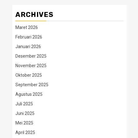
ARCHIVES
Maret 2026
Februari 2026
Januari 2026
Desember 2025
November 2025
Oktober 2025
September 2025
Agustus 2025
Juli 2025
Juni 2025
Mei 2025
April 2025