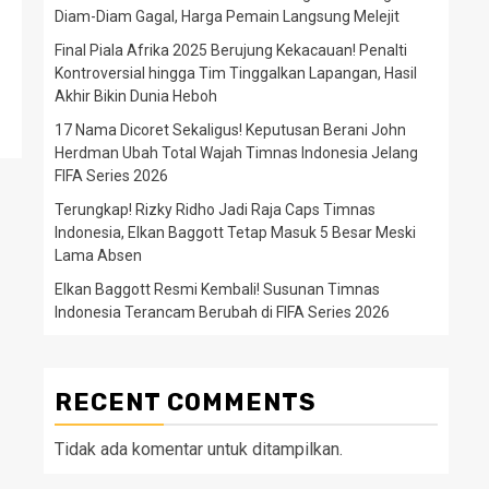
Diam-Diam Gagal, Harga Pemain Langsung Melejit
Final Piala Afrika 2025 Berujung Kekacauan! Penalti
Kontroversial hingga Tim Tinggalkan Lapangan, Hasil
Akhir Bikin Dunia Heboh
17 Nama Dicoret Sekaligus! Keputusan Berani John
Herdman Ubah Total Wajah Timnas Indonesia Jelang
FIFA Series 2026
Terungkap! Rizky Ridho Jadi Raja Caps Timnas
Indonesia, Elkan Baggott Tetap Masuk 5 Besar Meski
Lama Absen
Elkan Baggott Resmi Kembali! Susunan Timnas
Indonesia Terancam Berubah di FIFA Series 2026
RECENT COMMENTS
Tidak ada komentar untuk ditampilkan.