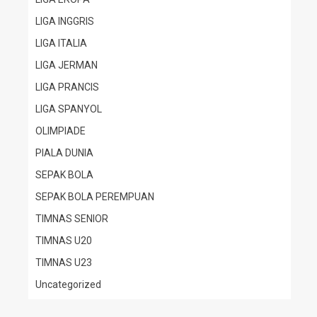
LIGA INGGRIS
LIGA ITALIA
LIGA JERMAN
LIGA PRANCIS
LIGA SPANYOL
OLIMPIADE
PIALA DUNIA
SEPAK BOLA
SEPAK BOLA PEREMPUAN
TIMNAS SENIOR
TIMNAS U20
TIMNAS U23
Uncategorized