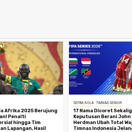
SEPAK BOLA
TIMNAS SENIOR
ala Afrika 2025 Berujung
17 Nama Dicoret Sekalig
n! Penalti
Keputusan Berani John
rsial hingga Tim
Herdman Ubah Total Wa
an Lapangan, Hasil
Timnas Indonesia Jelan