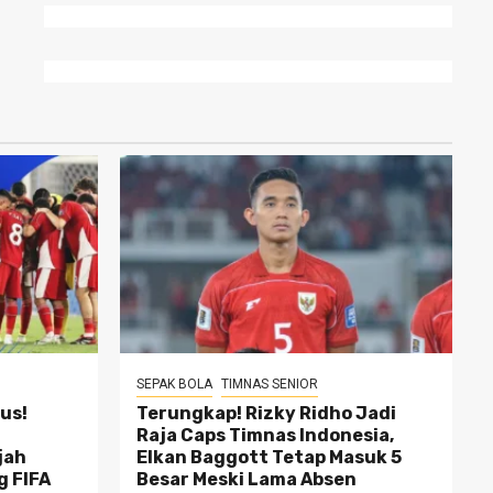
SEPAK BOLA
TIMNAS SENIOR
us!
Terungkap! Rizky Ridho Jadi
Raja Caps Timnas Indonesia,
jah
Elkan Baggott Tetap Masuk 5
g FIFA
Besar Meski Lama Absen