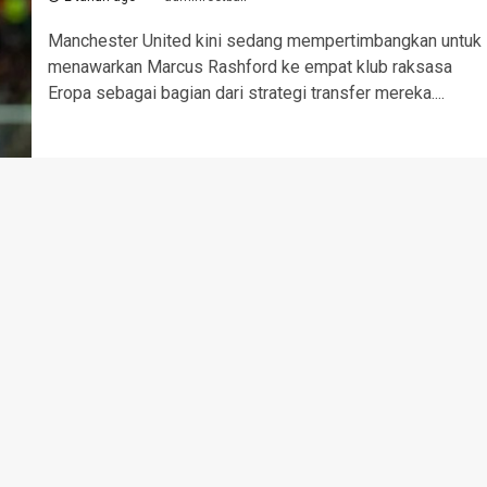
​Manchester United kini sedang mempertimbangkan untuk
menawarkan Marcus Rashford ke empat klub raksasa
Eropa sebagai bagian dari strategi transfer mereka.​...