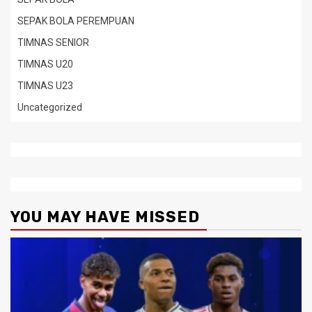
SEPAK BOLA PEREMPUAN
TIMNAS SENIOR
TIMNAS U20
TIMNAS U23
Uncategorized
YOU MAY HAVE MISSED