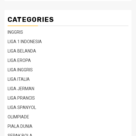
CATEGORIES
INGGRIS
LIGA 1 INDONESIA
LIGA BELANDA
LIGA EROPA
LIGA INGGRIS
LIGA ITALIA
LIGA JERMAN
LIGA PRANCIS
LIGA SPANYOL
OLIMPIADE
PIALA DUNIA
SEPAK BOLA