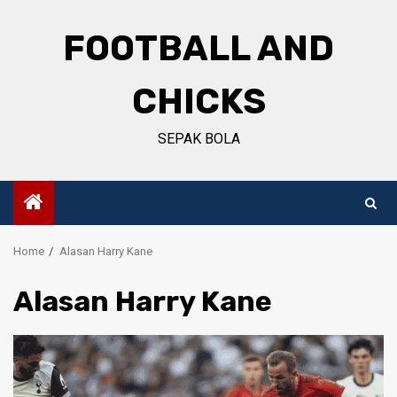
Skip
to
FOOTBALL AND
content
CHICKS
SEPAK BOLA
Home
Alasan Harry Kane
Alasan Harry Kane