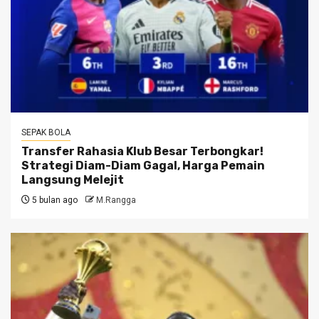
SEPAK BOLA
Transfer Rahasia Klub Besar Terbongkar!
Strategi Diam-Diam Gagal, Harga Pemain
Langsung Melejit
5 bulan ago
M.Rangga