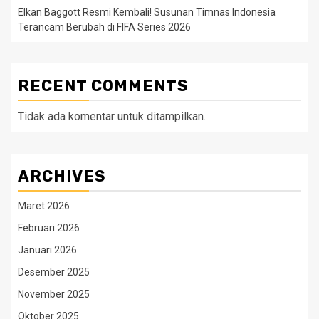
Elkan Baggott Resmi Kembali! Susunan Timnas Indonesia
Terancam Berubah di FIFA Series 2026
RECENT COMMENTS
Tidak ada komentar untuk ditampilkan.
ARCHIVES
Maret 2026
Februari 2026
Januari 2026
Desember 2025
November 2025
Oktober 2025