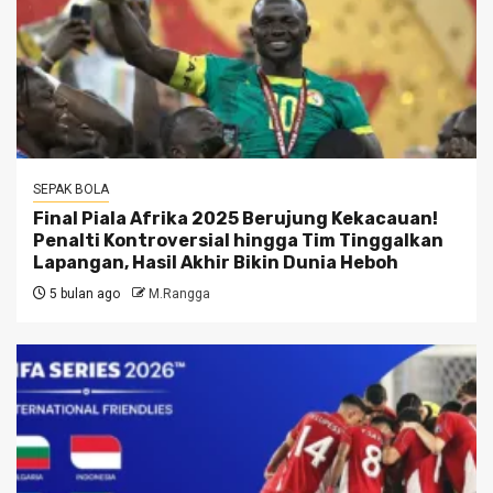
SEPAK BOLA
Final Piala Afrika 2025 Berujung Kekacauan!
Penalti Kontroversial hingga Tim Tinggalkan
Lapangan, Hasil Akhir Bikin Dunia Heboh
5 bulan ago
M.Rangga