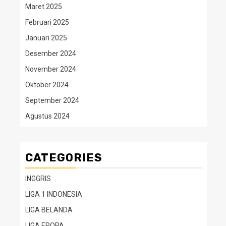
Maret 2025
Februari 2025
Januari 2025
Desember 2024
November 2024
Oktober 2024
September 2024
Agustus 2024
CATEGORIES
INGGRIS
LIGA 1 INDONESIA
LIGA BELANDA
LIGA EROPA