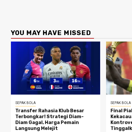
YOU MAY HAVE MISSED
SEPAK BOLA
SEPAK BOLA
Transfer Rahasia Klub Besar
Final Pi
Terbongkar! Strategi Diam-
Kekacaua
Diam Gagal, Harga Pemain
Kontrove
Langsung Melejit
Tinggalk