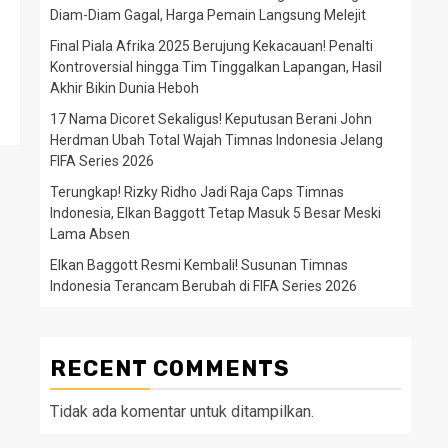
Diam-Diam Gagal, Harga Pemain Langsung Melejit
Final Piala Afrika 2025 Berujung Kekacauan! Penalti
Kontroversial hingga Tim Tinggalkan Lapangan, Hasil
Akhir Bikin Dunia Heboh
17 Nama Dicoret Sekaligus! Keputusan Berani John
Herdman Ubah Total Wajah Timnas Indonesia Jelang
FIFA Series 2026
Terungkap! Rizky Ridho Jadi Raja Caps Timnas
Indonesia, Elkan Baggott Tetap Masuk 5 Besar Meski
Lama Absen
Elkan Baggott Resmi Kembali! Susunan Timnas
Indonesia Terancam Berubah di FIFA Series 2026
RECENT COMMENTS
Tidak ada komentar untuk ditampilkan.