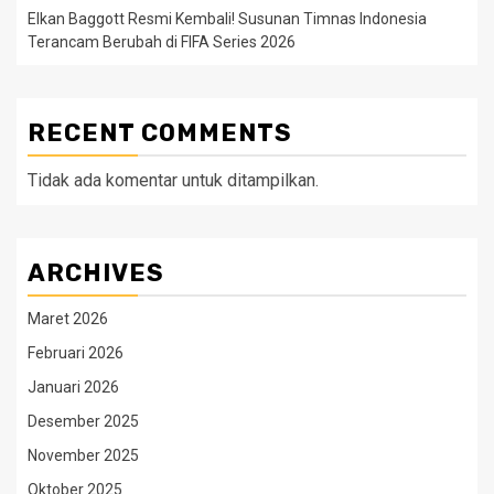
Elkan Baggott Resmi Kembali! Susunan Timnas Indonesia
Terancam Berubah di FIFA Series 2026
RECENT COMMENTS
Tidak ada komentar untuk ditampilkan.
ARCHIVES
Maret 2026
Februari 2026
Januari 2026
Desember 2025
November 2025
Oktober 2025