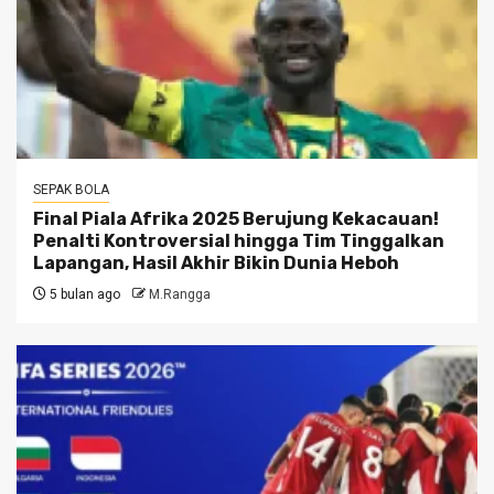
SEPAK BOLA
Final Piala Afrika 2025 Berujung Kekacauan!
Penalti Kontroversial hingga Tim Tinggalkan
Lapangan, Hasil Akhir Bikin Dunia Heboh
5 bulan ago
M.Rangga