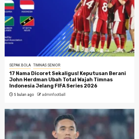
SEPAK BOLA
TIMNAS SENIOR
17 Nama Dicoret Sekaligus! Keputusan Berani
John Herdman Ubah Total Wajah Timnas
Indonesia Jelang FIFA Series 2026
5 bulan ago
adminfootball