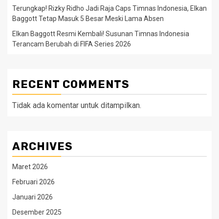
Terungkap! Rizky Ridho Jadi Raja Caps Timnas Indonesia, Elkan
Baggott Tetap Masuk 5 Besar Meski Lama Absen
Elkan Baggott Resmi Kembali! Susunan Timnas Indonesia
Terancam Berubah di FIFA Series 2026
RECENT COMMENTS
Tidak ada komentar untuk ditampilkan.
ARCHIVES
Maret 2026
Februari 2026
Januari 2026
Desember 2025