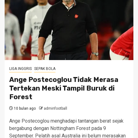
LIGA INGGRIS
SEPAK BOLA
Ange Postecoglou Tidak Merasa
Tertekan Meski Tampil Buruk di
Forest
10 bulan ago
adminfootball
Ange Postecoglou menghadapi tantangan berat sejak
bergabung dengan Nottingham Forest pada 9
September. Pelatih asal Australia ini belum merasakan