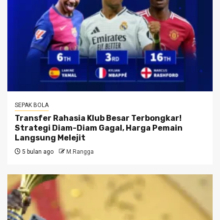
SEPAK BOLA
Transfer Rahasia Klub Besar Terbongkar!
Strategi Diam-Diam Gagal, Harga Pemain
Langsung Melejit
5 bulan ago
M.Rangga