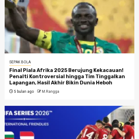
SEPAK BOLA
Final Piala Afrika 2025 Berujung Kekacauan!
Penalti Kontroversial hingga Tim Tinggalkan
Lapangan, Hasil Akhir Bikin Dunia Heboh
5 bulan ago
M.Rangga