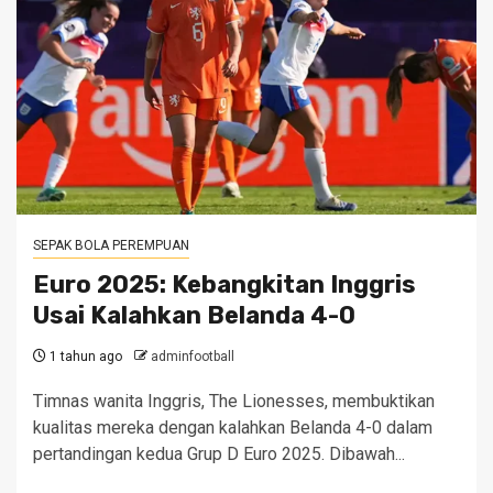
SEPAK BOLA PEREMPUAN
Euro 2025: Kebangkitan Inggris
Usai Kalahkan Belanda 4-0
1 tahun ago
adminfootball
Timnas wanita Inggris, The Lionesses, membuktikan
kualitas mereka dengan kalahkan Belanda 4-0 dalam
pertandingan kedua Grup D Euro 2025. Dibawah...