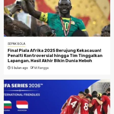
SEPAK BOLA
Final Piala Afrika 2025 Berujung Kekacauan!
Penalti Kontroversial hingga Tim Tinggalkan
Lapangan, Hasil Akhir Bikin Dunia Heboh
5 bulan ago
M.Rangga