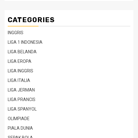
CATEGORIES
INGGRIS
LIGA 1 INDONESIA
LIGA BELANDA
LIGA EROPA
LIGA INGGRIS
LIGA ITALIA
LIGA JERMAN
LIGA PRANCIS
LIGA SPANYOL
OLIMPIADE
PIALA DUNIA
SEPAK BOLA