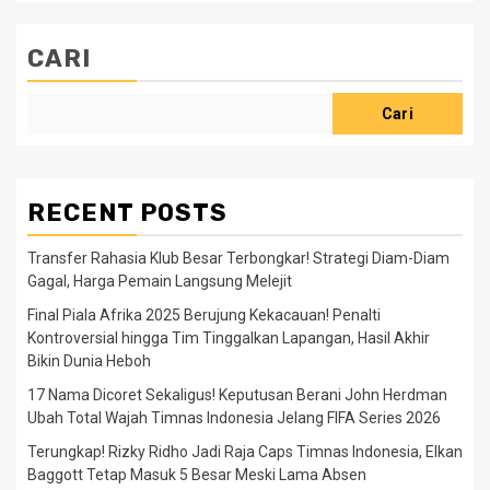
CARI
Cari
RECENT POSTS
Transfer Rahasia Klub Besar Terbongkar! Strategi Diam-Diam
Gagal, Harga Pemain Langsung Melejit
Final Piala Afrika 2025 Berujung Kekacauan! Penalti
Kontroversial hingga Tim Tinggalkan Lapangan, Hasil Akhir
Bikin Dunia Heboh
17 Nama Dicoret Sekaligus! Keputusan Berani John Herdman
Ubah Total Wajah Timnas Indonesia Jelang FIFA Series 2026
Terungkap! Rizky Ridho Jadi Raja Caps Timnas Indonesia, Elkan
Baggott Tetap Masuk 5 Besar Meski Lama Absen