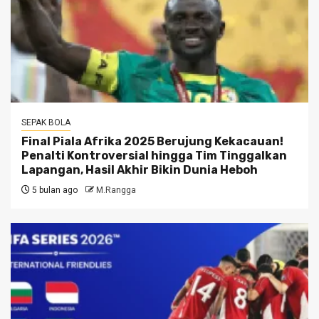
SEPAK BOLA
Final Piala Afrika 2025 Berujung Kekacauan!
Penalti Kontroversial hingga Tim Tinggalkan
Lapangan, Hasil Akhir Bikin Dunia Heboh
5 bulan ago
M.Rangga