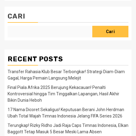
CARI
Cari
RECENT POSTS
Transfer Rahasia Klub Besar Terbongkar! Strategi Diam-Diam
Gagal, Harga Pemain Langsung Melejit
Final Piala Afrika 2025 Berujung Kekacauan! Penalti
Kontroversial hingga Tim Tinggalkan Lapangan, Hasil Akhir
Bikin Dunia Heboh
17 Nama Dicoret Sekaligus! Keputusan Berani John Herdman
Ubah Total Wajah Timnas Indonesia Jelang FIFA Series 2026
Terungkap! Rizky Ridho Jadi Raja Caps Timnas Indonesia, Elkan
Baggott Tetap Masuk 5 Besar Meski Lama Absen