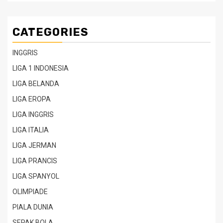
CATEGORIES
INGGRIS
LIGA 1 INDONESIA
LIGA BELANDA
LIGA EROPA
LIGA INGGRIS
LIGA ITALIA
LIGA JERMAN
LIGA PRANCIS
LIGA SPANYOL
OLIMPIADE
PIALA DUNIA
SEPAK BOLA