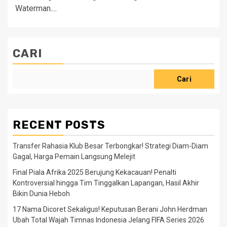
Waterman....
CARI
Cari
RECENT POSTS
Transfer Rahasia Klub Besar Terbongkar! Strategi Diam-Diam
Gagal, Harga Pemain Langsung Melejit
Final Piala Afrika 2025 Berujung Kekacauan! Penalti
Kontroversial hingga Tim Tinggalkan Lapangan, Hasil Akhir
Bikin Dunia Heboh
17 Nama Dicoret Sekaligus! Keputusan Berani John Herdman
Ubah Total Wajah Timnas Indonesia Jelang FIFA Series 2026