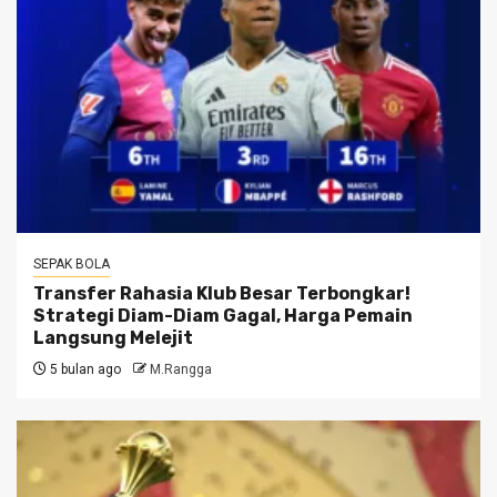
SEPAK BOLA
Transfer Rahasia Klub Besar Terbongkar!
Strategi Diam-Diam Gagal, Harga Pemain
Langsung Melejit
5 bulan ago
M.Rangga