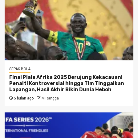
SEPAK BOLA
Final Piala Afrika 2025 Berujung Kekacauan!
Penalti Kontroversial hingga Tim Tinggalkan
Lapangan, Hasil Akhir Bikin Dunia Heboh
5 bulan ago
M.Rangga