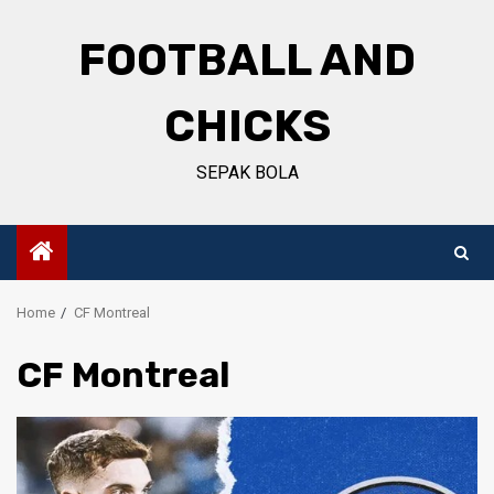
Skip
to
FOOTBALL AND
content
CHICKS
SEPAK BOLA
Home
CF Montreal
CF Montreal