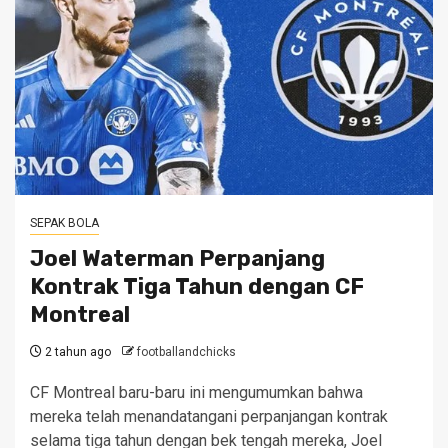
SEPAK BOLA
Joel Waterman Perpanjang
Kontrak Tiga Tahun dengan CF
Montreal
2 tahun ago
footballandchicks
CF Montreal baru-baru ini mengumumkan bahwa
mereka telah menandatangani perpanjangan kontrak
selama tiga tahun dengan bek tengah mereka, Joel