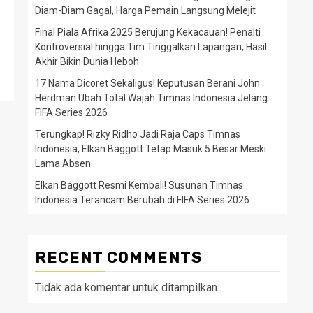
Diam-Diam Gagal, Harga Pemain Langsung Melejit
Final Piala Afrika 2025 Berujung Kekacauan! Penalti
Kontroversial hingga Tim Tinggalkan Lapangan, Hasil
Akhir Bikin Dunia Heboh
17 Nama Dicoret Sekaligus! Keputusan Berani John
Herdman Ubah Total Wajah Timnas Indonesia Jelang
FIFA Series 2026
Terungkap! Rizky Ridho Jadi Raja Caps Timnas
Indonesia, Elkan Baggott Tetap Masuk 5 Besar Meski
Lama Absen
Elkan Baggott Resmi Kembali! Susunan Timnas
Indonesia Terancam Berubah di FIFA Series 2026
RECENT COMMENTS
Tidak ada komentar untuk ditampilkan.