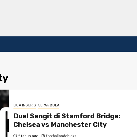
ty
LIGA INGGRIS
SEPAK BOLA
Duel Sengit di Stamford Bridge:
Chelsea vs Manchester City
2 tahun ago
footballandchicks