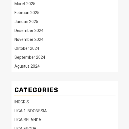
Maret 2025
Februari 2025
Januari 2025
Desember 2024
November 2024
Oktober 2024
September 2024
Agustus 2024
CATEGORIES
INGGRIS
LIGA 1 INDONESIA
LIGA BELANDA
LIGA EROPA