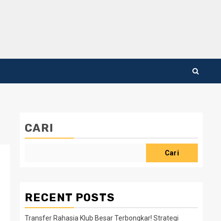
CARI
Cari
RECENT POSTS
Transfer Rahasia Klub Besar Terbongkar! Strategi