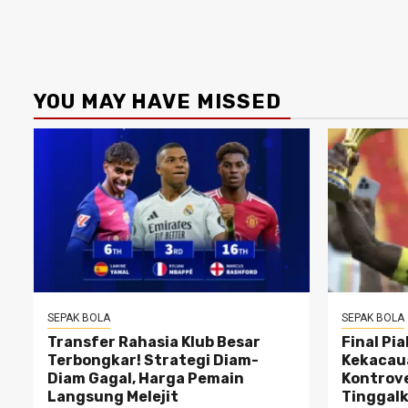
YOU MAY HAVE MISSED
SEPAK BOLA
SEPAK BOLA
Transfer Rahasia Klub Besar
Final Pi
Terbongkar! Strategi Diam-
Kekacaua
Diam Gagal, Harga Pemain
Kontrove
Langsung Melejit
Tinggalk