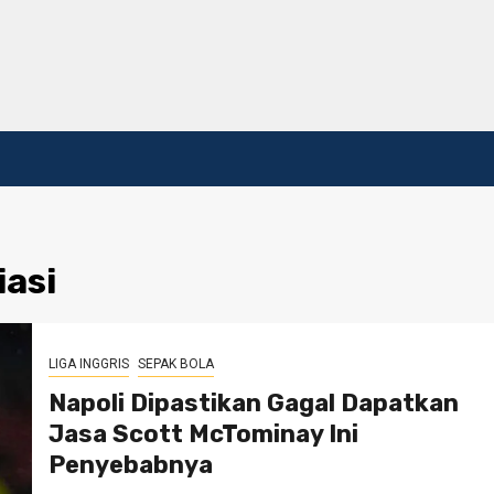
asi
LIGA INGGRIS
SEPAK BOLA
Napoli Dipastikan Gagal Dapatkan
Jasa Scott McTominay Ini
Penyebabnya