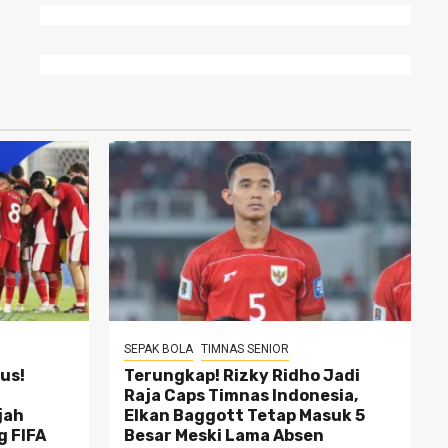
SEPAK BOLA
TIMNAS SENIOR
us!
Terungkap! Rizky Ridho Jadi
Raja Caps Timnas Indonesia,
jah
Elkan Baggott Tetap Masuk 5
g FIFA
Besar Meski Lama Absen