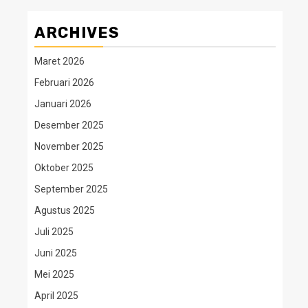
ARCHIVES
Maret 2026
Februari 2026
Januari 2026
Desember 2025
November 2025
Oktober 2025
September 2025
Agustus 2025
Juli 2025
Juni 2025
Mei 2025
April 2025