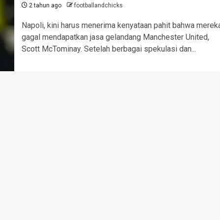
2 tahun ago
footballandchicks
Napoli, kini harus menerima kenyataan pahit bahwa merek
gagal mendapatkan jasa gelandang Manchester United,
Scott McTominay. Setelah berbagai spekulasi dan...