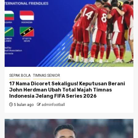
SEPAK BOLA
TIMNAS SENIOR
17 Nama Dicoret Sekaligus! Keputusan Berani
John Herdman Ubah Total Wajah Timnas
Indonesia Jelang FIFA Series 2026
5 bulan ago
adminfootball