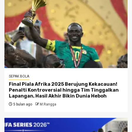
SEPAK BOLA
Final Piala Afrika 2025 Berujung Kekacauan!
Penalti Kontroversial hingga Tim Tinggalkan
Lapangan, Hasil Akhir Bikin Dunia Heboh
5 bulan ago
M.Rangga