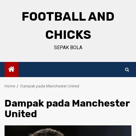
Skip
to
FOOTBALL AND
content
CHICKS
SEPAK BOLA
Home
Dampak pada Manchester United
Dampak pada Manchester
United