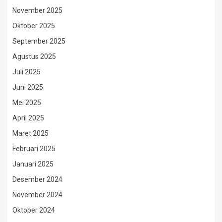
November 2025
Oktober 2025
September 2025
Agustus 2025
Juli 2025
Juni 2025
Mei 2025
April 2025
Maret 2025
Februari 2025
Januari 2025
Desember 2024
November 2024
Oktober 2024