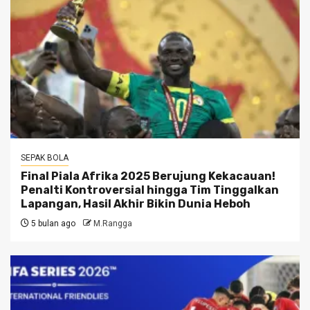
SEPAK BOLA
Final Piala Afrika 2025 Berujung Kekacauan!
Penalti Kontroversial hingga Tim Tinggalkan
Lapangan, Hasil Akhir Bikin Dunia Heboh
5 bulan ago
M.Rangga