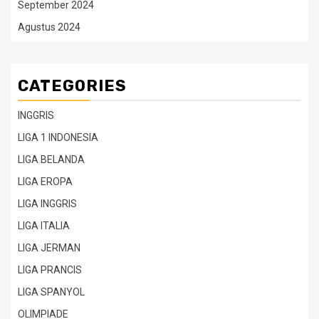
September 2024
Agustus 2024
CATEGORIES
INGGRIS
LIGA 1 INDONESIA
LIGA BELANDA
LIGA EROPA
LIGA INGGRIS
LIGA ITALIA
LIGA JERMAN
LIGA PRANCIS
LIGA SPANYOL
OLIMPIADE