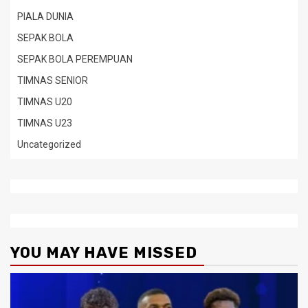
PIALA DUNIA
SEPAK BOLA
SEPAK BOLA PEREMPUAN
TIMNAS SENIOR
TIMNAS U20
TIMNAS U23
Uncategorized
YOU MAY HAVE MISSED