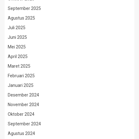
September 2025
Agustus 2025
Juli 2025
Juni 2025
Mei 2025
April 2025
Maret 2025
Februari 2025
Januari 2025
Desember 2024
November 2024
Oktober 2024
September 2024
Agustus 2024