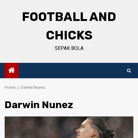
Skip
to
FOOTBALL AND
content
CHICKS
SEPAK BOLA
Home
Darwin Nunez
Darwin Nunez