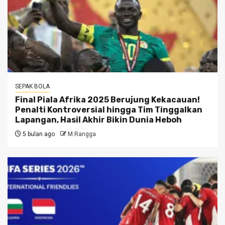
SEPAK BOLA
Final Piala Afrika 2025 Berujung Kekacauan!
Penalti Kontroversial hingga Tim Tinggalkan
Lapangan, Hasil Akhir Bikin Dunia Heboh
5 bulan ago
M.Rangga