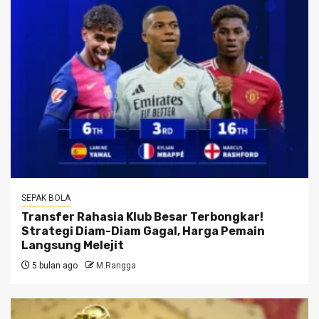
SEPAK BOLA
Transfer Rahasia Klub Besar Terbongkar!
Strategi Diam-Diam Gagal, Harga Pemain
Langsung Melejit
5 bulan ago
M.Rangga