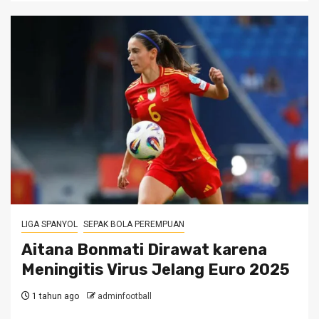
LIGA SPANYOL
SEPAK BOLA PEREMPUAN
Aitana Bonmati Dirawat karena
Meningitis Virus Jelang Euro 2025
1 tahun ago
adminfootball