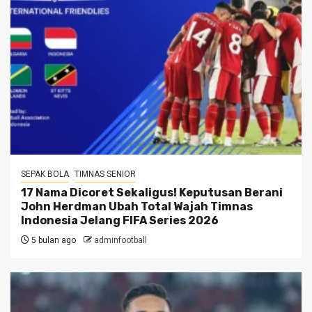
SEPAK BOLA
TIMNAS SENIOR
17 Nama Dicoret Sekaligus! Keputusan Berani
John Herdman Ubah Total Wajah Timnas
Indonesia Jelang FIFA Series 2026
5 bulan ago
adminfootball