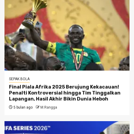
SEPAK BOLA
Final Piala Afrika 2025 Berujung Kekacauan!
Penalti Kontroversial hingga Tim Tinggalkan
Lapangan, Hasil Akhir Bikin Dunia Heboh
5 bulan ago
M.Rangga