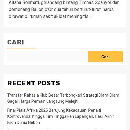
Aitana Bonmati, gelandang bintang Timnas Spanyol dan
pemenang Ballon d'Or dua tahun berturut-turut, harus
dirawat di rumah sakit akibat meningitis...
CARI
Cari
RECENT POSTS
Transfer Rahasia Klub Besar Terbongkar! Strategi Diam-Diam
Gagal, Harga Pemain Langsung Melejit
Final Piala Afrika 2025 Berujung Kekacauan! Penalti
Kontroversial hingga Tim Tinggalkan Lapangan, Hasil Akhir
Bikin Dunia Heboh