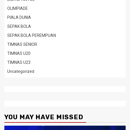
OLIMPIADE
PIALA DUNIA
SEPAK BOLA
SEPAK BOLA PEREMPUAN
TIMNAS SENIOR
TIMNAS U20
TIMNAS U23
Uncategorized
YOU MAY HAVE MISSED