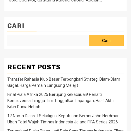
CARI
Cari
RECENT POSTS
Transfer Rahasia Klub Besar Terbongkar! Strategi Diam-Diam
Gagal, Harga Pemain Langsung Melejit
Final Piala Afrika 2025 Berujung Kekacauan! Penalti
Kontroversial hingga Tim Tinggalkan Lapangan, Hasil Akhir
Bikin Dunia Heboh
17 Nama Dicoret Sekaligus! Keputusan Berani John Herdman
Ubah Total Wajah Timnas Indonesia Jelang FIFA Series 2026