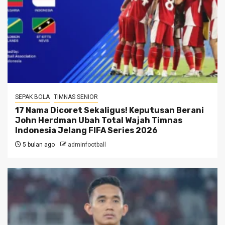
SEPAK BOLA
TIMNAS SENIOR
17 Nama Dicoret Sekaligus! Keputusan Berani
John Herdman Ubah Total Wajah Timnas
Indonesia Jelang FIFA Series 2026
5 bulan ago
adminfootball