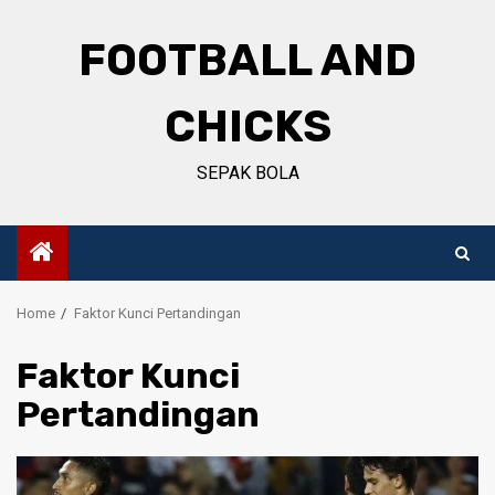
Skip
to
FOOTBALL AND
content
CHICKS
SEPAK BOLA
Home
Faktor Kunci Pertandingan
Faktor Kunci
Pertandingan