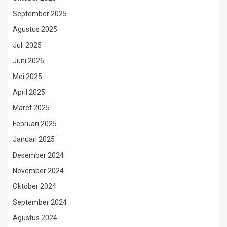
September 2025
Agustus 2025
Juli 2025
Juni 2025
Mei 2025
April 2025
Maret 2025
Februari 2025
Januari 2025
Desember 2024
November 2024
Oktober 2024
September 2024
Agustus 2024