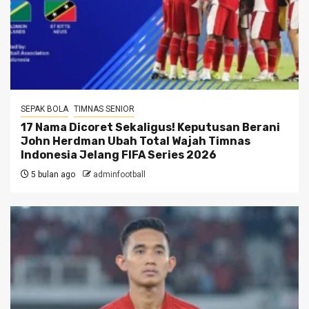
SEPAK BOLA
TIMNAS SENIOR
17 Nama Dicoret Sekaligus! Keputusan Berani
John Herdman Ubah Total Wajah Timnas
Indonesia Jelang FIFA Series 2026
5 bulan ago
adminfootball