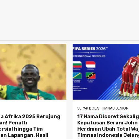
SEPAK BOLA
TIMNAS SENIOR
ala Afrika 2025 Berujung
17 Nama Dicoret Sekalig
n! Penalti
Keputusan Berani John
rsial hingga Tim
Herdman Ubah Total Wa
an Lapangan, Hasil
Timnas Indonesia Jelan