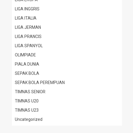
LIGA INGGRIS
LIGA ITALIA
LIGA JERMAN
LIGA PRANCIS
LIGA SPANYOL
OLIMPIADE
PIALA DUNIA
SEPAK BOLA
SEPAK BOLA PEREMPUAN
TIMNAS SENIOR
TIMNAS U20
TIMNAS U23
Uncategorized