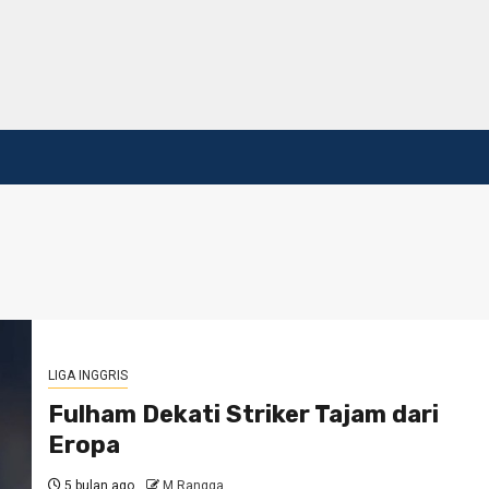
LIGA INGGRIS
Fulham Dekati Striker Tajam dari
Eropa
5 bulan ago
M.Rangga