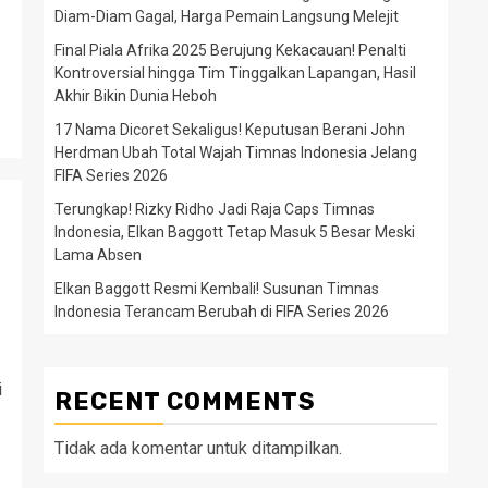
Diam-Diam Gagal, Harga Pemain Langsung Melejit
Final Piala Afrika 2025 Berujung Kekacauan! Penalti
Kontroversial hingga Tim Tinggalkan Lapangan, Hasil
Akhir Bikin Dunia Heboh
17 Nama Dicoret Sekaligus! Keputusan Berani John
Herdman Ubah Total Wajah Timnas Indonesia Jelang
FIFA Series 2026
Terungkap! Rizky Ridho Jadi Raja Caps Timnas
Indonesia, Elkan Baggott Tetap Masuk 5 Besar Meski
Lama Absen
Elkan Baggott Resmi Kembali! Susunan Timnas
Indonesia Terancam Berubah di FIFA Series 2026
i
RECENT COMMENTS
Tidak ada komentar untuk ditampilkan.