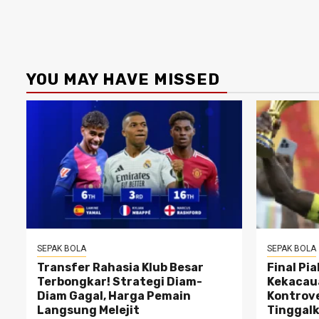
YOU MAY HAVE MISSED
SEPAK BOLA
SEPAK BOLA
Transfer Rahasia Klub Besar
Final Pi
Terbongkar! Strategi Diam-
Kekacaua
Diam Gagal, Harga Pemain
Kontrove
Langsung Melejit
Tinggalk