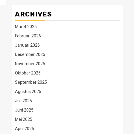
ARCHIVES
Maret 2026
Februari 2026
Januari 2026
Desember 2025
November 2025
Oktober 2025
September 2025
Agustus 2025
Juli 2025
Juni 2025
Mei 2025
April 2025