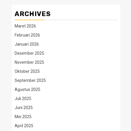
ARCHIVES
Maret 2026
Februari 2026
Januari 2026
Desember 2025
November 2025
Oktober 2025
September 2025
Agustus 2025
Juli 2025
Juni 2025
Mei 2025
April 2025