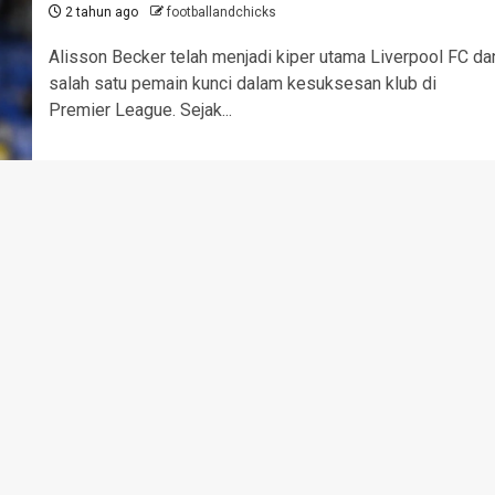
2 tahun ago
footballandchicks
Alisson Becker telah menjadi kiper utama Liverpool FC da
salah satu pemain kunci dalam kesuksesan klub di
Premier League. Sejak...