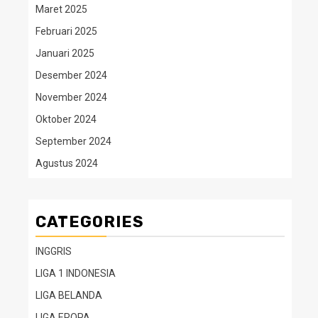
Maret 2025
Februari 2025
Januari 2025
Desember 2024
November 2024
Oktober 2024
September 2024
Agustus 2024
CATEGORIES
INGGRIS
LIGA 1 INDONESIA
LIGA BELANDA
LIGA EROPA