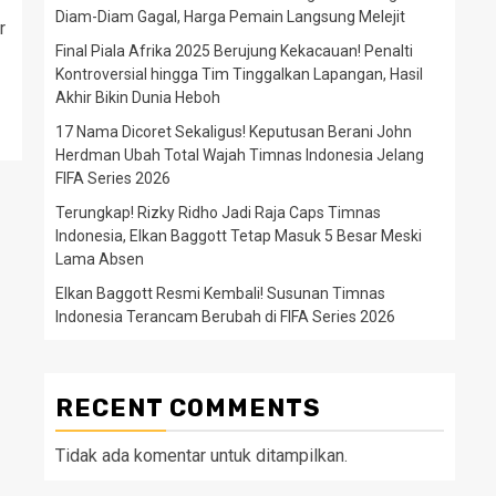
Diam-Diam Gagal, Harga Pemain Langsung Melejit
r
Final Piala Afrika 2025 Berujung Kekacauan! Penalti
Kontroversial hingga Tim Tinggalkan Lapangan, Hasil
Akhir Bikin Dunia Heboh
17 Nama Dicoret Sekaligus! Keputusan Berani John
Herdman Ubah Total Wajah Timnas Indonesia Jelang
FIFA Series 2026
Terungkap! Rizky Ridho Jadi Raja Caps Timnas
Indonesia, Elkan Baggott Tetap Masuk 5 Besar Meski
Lama Absen
Elkan Baggott Resmi Kembali! Susunan Timnas
Indonesia Terancam Berubah di FIFA Series 2026
RECENT COMMENTS
Tidak ada komentar untuk ditampilkan.