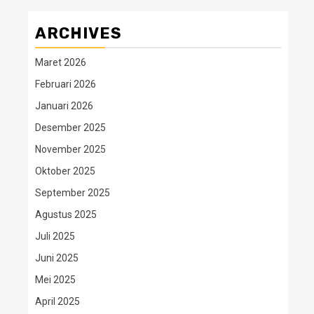
ARCHIVES
Maret 2026
Februari 2026
Januari 2026
Desember 2025
November 2025
Oktober 2025
September 2025
Agustus 2025
Juli 2025
Juni 2025
Mei 2025
April 2025