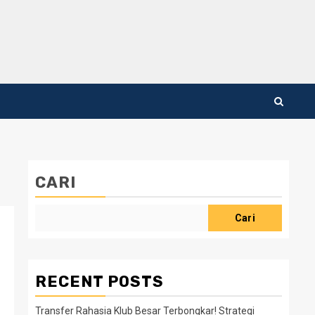
CARI
Cari
RECENT POSTS
Transfer Rahasia Klub Besar Terbongkar! Strategi