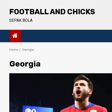
Skip
to
FOOTBALL AND CHICKS
content
SEPAK BOLA
Home
Georgia
Georgia