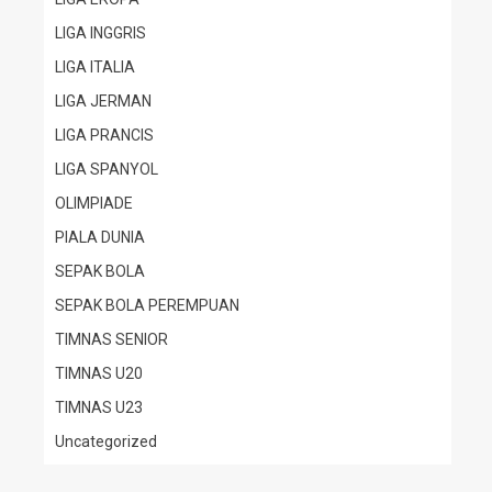
LIGA INGGRIS
LIGA ITALIA
LIGA JERMAN
LIGA PRANCIS
LIGA SPANYOL
OLIMPIADE
PIALA DUNIA
SEPAK BOLA
SEPAK BOLA PEREMPUAN
TIMNAS SENIOR
TIMNAS U20
TIMNAS U23
Uncategorized