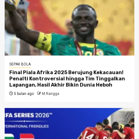
SEPAK BOLA
Final Piala Afrika 2025 Berujung Kekacauan!
Penalti Kontroversial hingga Tim Tinggalkan
Lapangan, Hasil Akhir Bikin Dunia Heboh
5 bulan ago
M.Rangga