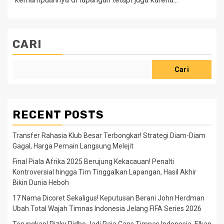
CARI
Cari
RECENT POSTS
Transfer Rahasia Klub Besar Terbongkar! Strategi Diam-Diam
Gagal, Harga Pemain Langsung Melejit
Final Piala Afrika 2025 Berujung Kekacauan! Penalti
Kontroversial hingga Tim Tinggalkan Lapangan, Hasil Akhir
Bikin Dunia Heboh
17 Nama Dicoret Sekaligus! Keputusan Berani John Herdman
Ubah Total Wajah Timnas Indonesia Jelang FIFA Series 2026