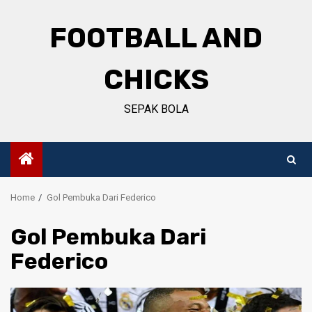
Skip
to
FOOTBALL AND
content
CHICKS
SEPAK BOLA
Home
Gol Pembuka Dari Federico
Gol Pembuka Dari
Federico