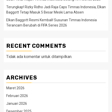
Terungkap! Rizky Ridho Jadi Raja Caps Timnas Indonesia, Elkan
Baggott Tetap Masuk 5 Besar Meski Lama Absen
Elkan Baggott Resmi Kembali! Susunan Timnas Indonesia
Terancam Berubah di FIFA Series 2026
RECENT COMMENTS
Tidak ada komentar untuk ditampilkan.
ARCHIVES
Maret 2026
Februari 2026
Januari 2026
Desember 2025