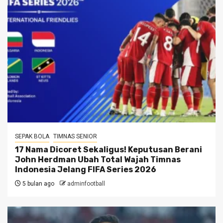
SEPAK BOLA
TIMNAS SENIOR
17 Nama Dicoret Sekaligus! Keputusan Berani
John Herdman Ubah Total Wajah Timnas
Indonesia Jelang FIFA Series 2026
5 bulan ago
adminfootball