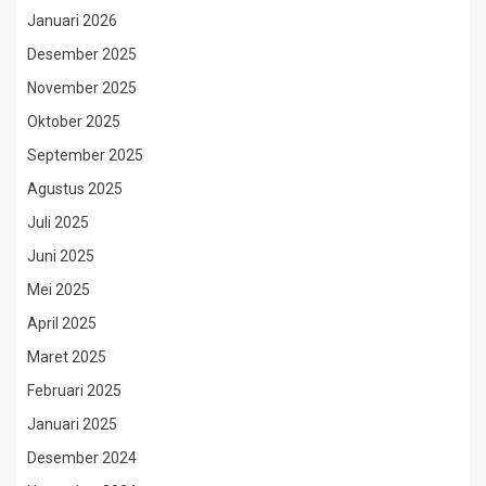
Januari 2026
Desember 2025
November 2025
Oktober 2025
September 2025
Agustus 2025
Juli 2025
Juni 2025
Mei 2025
April 2025
Maret 2025
Februari 2025
Januari 2025
Desember 2024