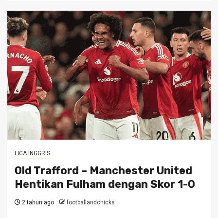
LIGA INGGRIS
Old Trafford – Manchester United
Hentikan Fulham dengan Skor 1-0
2 tahun ago
footballandchicks