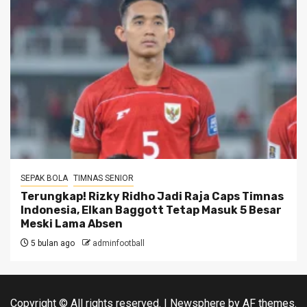
SEPAK BOLA
TIMNAS SENIOR
Terungkap! Rizky Ridho Jadi Raja Caps Timnas
Indonesia, Elkan Baggott Tetap Masuk 5 Besar
Meski Lama Absen
5 bulan ago
adminfootball
Copyright © All rights reserved.
|
Newsphere
by AF themes.