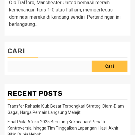
Old Trafford, Manchester United berhasil meraih
kemenangan tipis 1-0 atas Fulham, mempertegas
dominasi mereka di kandang sendiri. Pertandingan ini
berlangsung...
CARI
Cari
RECENT POSTS
Transfer Rahasia Klub Besar Terbongkar! Strategi Diam-Diam
Gagal, Harga Pemain Langsung Melejit
Final Piala Afrika 2025 Berujung Kekacauan! Penalti
Kontroversial hingga Tim Tinggalkan Lapangan, Hasil Akhir
Bikin Dunia Heboh