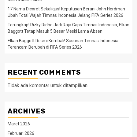
17 Nama Dicoret Sekaligus! Keputusan Berani John Herdman
Ubah Total Wajah Timnas Indonesia Jelang FIFA Series 2026
Terungkap! Rizky Ridho Jadi Raja Caps Timnas Indonesia, Elkan
Baggott Tetap Masuk 5 Besar Meski Lama Absen
Elkan Baggott Resmi Kembali! Susunan Timnas Indonesia
Terancam Berubah di FIFA Series 2026
RECENT COMMENTS
Tidak ada komentar untuk ditampilkan.
ARCHIVES
Maret 2026
Februari 2026