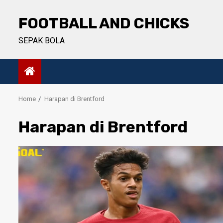
Skip
to
FOOTBALL AND CHICKS
content
SEPAK BOLA
Home
Harapan di Brentford
Harapan di Brentford