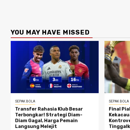
YOU MAY HAVE MISSED
SEPAK BOLA
SEPAK BOLA
Transfer Rahasia Klub Besar
Final Pi
Terbongkar! Strategi Diam-
Kekacaua
Diam Gagal, Harga Pemain
Kontrove
Langsung Melejit
Tinggalk