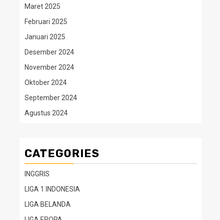
Maret 2025
Februari 2025
Januari 2025
Desember 2024
November 2024
Oktober 2024
September 2024
Agustus 2024
CATEGORIES
INGGRIS
LIGA 1 INDONESIA
LIGA BELANDA
LIGA EROPA