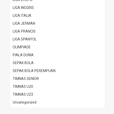
LIGA INGGRIS
LIGA ITALIA
LIGA JERMAN
LIGA PRANCIS
LIGA SPANYOL
OLIMPIADE
PIALA DUNIA
SEPAK BOLA
SEPAK BOLA PEREMPUAN
TIMNAS SENIOR
TIMNAS U20
TIMNAS U23
Uncategorized