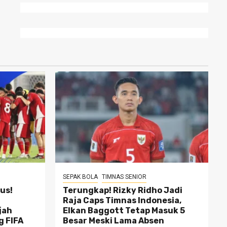
SEPAK BOLA
TIMNAS SENIOR
us!
Terungkap! Rizky Ridho Jadi
Raja Caps Timnas Indonesia,
jah
Elkan Baggott Tetap Masuk 5
g FIFA
Besar Meski Lama Absen