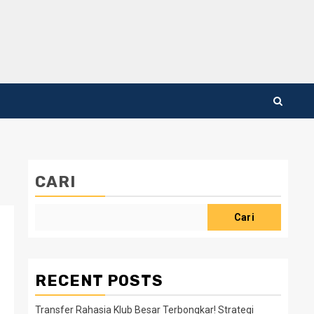
CARI
Cari
RECENT POSTS
Transfer Rahasia Klub Besar Terbongkar! Strategi