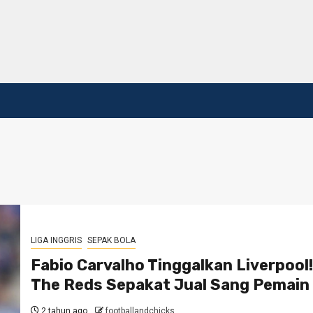
LIGA INGGRIS
SEPAK BOLA
Fabio Carvalho Tinggalkan Liverpool!
The Reds Sepakat Jual Sang Pemain
2 tahun ago
footballandchicks