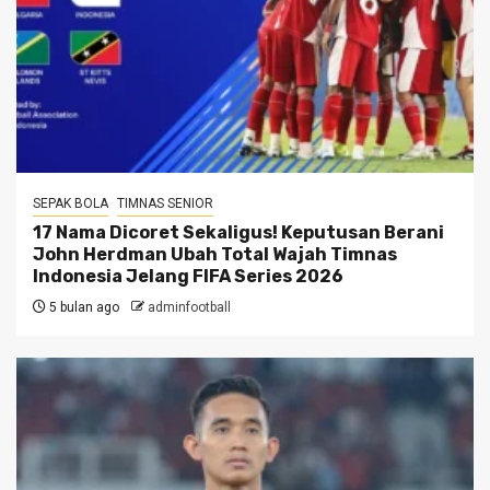
SEPAK BOLA
TIMNAS SENIOR
17 Nama Dicoret Sekaligus! Keputusan Berani
John Herdman Ubah Total Wajah Timnas
Indonesia Jelang FIFA Series 2026
5 bulan ago
adminfootball