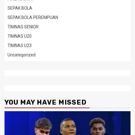
SEPAK BOLA
SEPAK BOLA PEREMPUAN
TIMNAS SENIOR
TIMNAS U20
TIMNAS U23
Uncategorized
YOU MAY HAVE MISSED