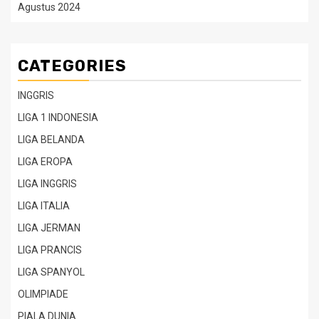
Agustus 2024
CATEGORIES
INGGRIS
LIGA 1 INDONESIA
LIGA BELANDA
LIGA EROPA
LIGA INGGRIS
LIGA ITALIA
LIGA JERMAN
LIGA PRANCIS
LIGA SPANYOL
OLIMPIADE
PIALA DUNIA